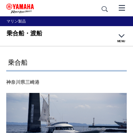
マリン製品
乗合船・渡船
MENU
大漁ネットトップページ
乗合船
釣り漁
神奈川県三崎港
網漁
養殖
篭壺漁・採貝藻
乗合船・観光船