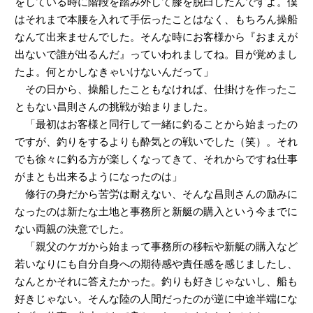
をしている時に階段を踏み外して膝を脱臼したんですよ。僕
はそれまで本腰を入れて手伝ったことはなく、もちろん操船
なんて出来ませんでした。そんな時にお客様から『おまえが
出ないで誰が出るんだ』っていわれましてね。目が覚めまし
たよ。何とかしなきゃいけないんだって」
その日から、操船したこともなければ、仕掛けを作ったこ
ともない昌則さんの挑戦が始まりました。
「最初はお客様と同行して一緒に釣ることから始まったの
ですが、釣りをするよりも酔気との戦いでした（笑）。それ
でも徐々に釣る方が楽しくなってきて、それからですね仕事
がまとも出来るようになったのは」
修行の身だから苦労は耐えない、そんな昌則さんの励みに
なったのは新たな土地と事務所と新艇の購入という今までに
ない両親の決意でした。
「親父のケガから始まって事務所の移転や新艇の購入など
若いなりにも自分自身への期待感や責任感を感じましたし、
なんとかそれに答えたかった。釣りも好きじゃないし、船も
好きじゃない。そんな陸の人間だったのが逆に中途半端にな