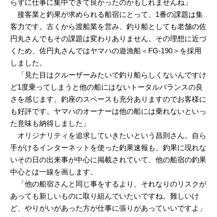
らずに仕事に集中できて良かったのかもしれませんね」
接客業と釣果が求められる船宿にとって、1番の課題は集
客力です。古くから渡船業を営み、釣り船としても老舗の佐
円丸さんでもその課題は変わりありません。その理想に近づ
くため、佐円丸さんではヤマハの遊漁船＜FG-190＞を採用
しました。
「見た目はクルーザーみたいで釣り船らしくないんですけ
ど1度乗ってしまうと他の船にはないトータルバランスの良
さを感じます。釣座のスペースも充分ありますのでお客様に
も好評です。ヤマハのオーナーは他の船には乗れないといっ
た意味も納得しました」
オリジナリティを追求していきたいという昌則さん。自ら
手がけるインターネットを使った釣果速報も、釣果に現れな
いその日の出来事が中心に掲載されていて、他の船宿の釣果
中心とは一線を画します。
「他の船宿さんと同じ事をするより、それなりのリスクが
あっても新しいものに取り組んでいたいですね。難しいけ
ど、やりがいがあった方が仕事に張りがあっていいですよ」