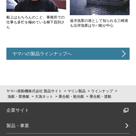
船上はもちろんのこと、事務所での
遠洋漁業の港として知られる三崎港
仕事も多忙を極めている柳下昌則さ
も沿岸漁業はサバ船が中心
ん
ヤマハの製品ラインナップへ
ヤマハ発動機株式会社 製品サイト
マリン製品
ラインナップ
漁船・業務艇
大漁ネット
乗合船・観光船
乗合船・渡船
企業サイト
製品・事業