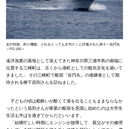
ヤマハ設計室だより
走行性能、釣り機能、どれをとっても文句ナシと評価された第十一佐円丸
＜FG-160＞
遠洋漁業の基地として栄えてきた神奈川県三浦半島の南端に
位置する三崎町は、古くから港町としての観光文化を築いて
きました。 その三崎町で船宿「佐円丸」の後継者として期
待される柳下昌則さんを訪ねました。
子どもの頃は船酔いが酷くて港を出ることもままならなか
ったという昌則さんが家業の船宿を意識し始めたのは大学生
生活も半ばを過ぎてからだといいます。
「結構忙しい時期にエンジンが故障して、親父がその修理