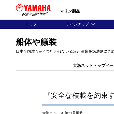
マリン製品
トップ
ラインナップ
船体や艤装
日本全国津々浦々で行われている沿岸漁業を漁法別にご
大漁ネットトップペー
『安全な積載を約束す
大漁ニュース 第21号掲載