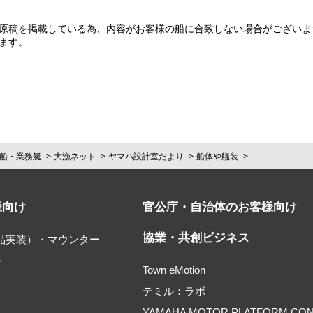
原稿を掲載している為、内容がお客様の船に合致しない場合がございま
ます。
船・業務艇
大漁ネット
ヤマハ設計室だより
船体や艤装
様向け
官公庁・自治体のお客様向け
協業・共創ビジネス
部品実装）・マウンター
ト
Town eMotion
テミル：ラボ
YAMAHA MOTOR PLATFORM CO