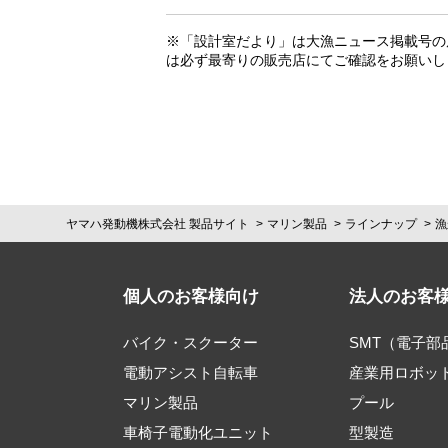
※「設計室だより」は大漁ニュース掲載号の
は必ず最寄りの販売店にてご確認をお願いし
ヤマハ発動機株式会社 製品サイト
マリン製品
ラインナップ
漁
個人のお客様向け
法人のお客
バイク・スクーター
SMT（電子
電動アシスト自転車
産業用ロボッ
マリン製品
プール
車椅子電動化ユニット
型製造