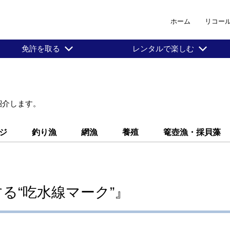
ホーム
リコー
免許を取る
レンタルで楽しむ
紹介します。
ジ
釣り漁
網漁
養殖
篭壺漁・採貝藻
る“吃水線マーク”』