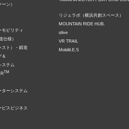
ツーン）
リジェラボ（横浜共創スペース）
MOUNTAIN RIDE HUB.
ーモビリティ
αlive
道仕様）
VR TRAIL
ャスト）・鍛造
Mobilit.E.S
グ＆
システム
TM
ER
ーターシステム
ービスビジネス