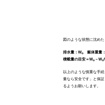
図のような状態に沈めた
排水量：W
艇体重量
o
積載量の目安＝W
－W
o
s
以上のような慎重な手続
量なら安全です」と保証
るようお願いします。