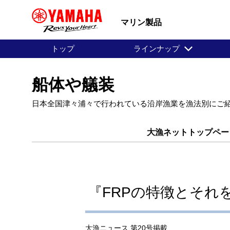
マリン製品
トップ
ラインナップ
船体や艤装
日本全国津々浦々で行われている沿岸漁業を漁法別にご
大漁ネットトップペー
『FRPの特徴とそれを
大漁ニュース 第20号掲載