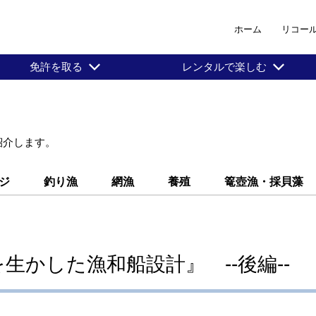
ホーム
リコー
免許を取る
レンタルで楽しむ
紹介します。
ジ
釣り漁
網漁
養殖
篭壺漁・採貝藻
生かした漁和船設計』 --後編--