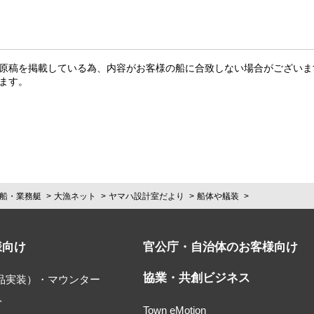
原稿を掲載している為、内容がお客様の船に合致しない場合がございま
ます。
船・業務艇
大漁ネット
ヤマハ設計室だより
船体や艤装
様向け
官公庁・自治体のお客様向け
協業・共創ビジネス
部品実装）・マウンター
ト
Town eMotion