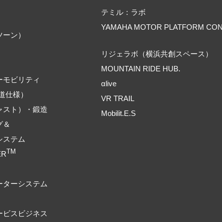
テミル：ラボ
YAMAHA MOTOR PLATFORM CO
ツーン）
リジェラボ（横浜共創スペース）
MOUNTAIN RIDE HUB.
ーモビリティ
αlive
道仕様）
VR TRAIL
ャスト）・鍛造
Mobilit.E.S
グ＆
システム
TM
ER
ーターシステム
ービスビジネス