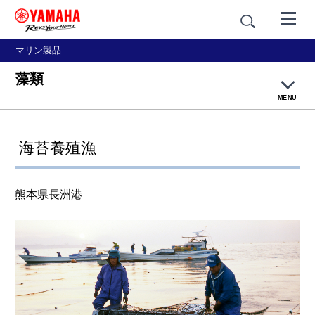
マリン製品
藻類
MENU
大漁ネットトップページ
海苔養殖漁
釣り漁
熊本県長洲港
網漁
養殖
篭壺漁・採貝藻
乗合船・観光船