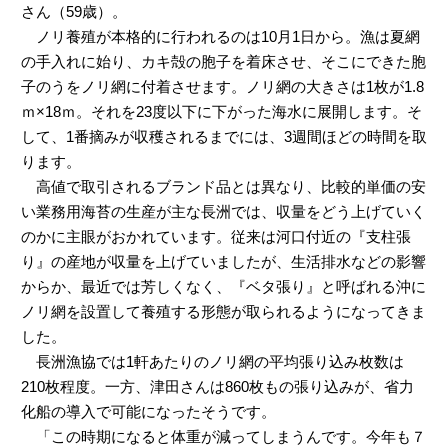
さん（59歳）。
ノリ養殖が本格的に行われるのは10月1日から。漁は夏網
の手入れに始り、カキ殻の胞子を着床させ、そこにできた胞
子のうをノリ網に付着させます。ノリ網の大きさは1枚が1.8
ｍ×18ｍ。それを23度以下に下がった海水に展開します。そ
して、1番摘みが収穫されるまでには、3週間ほどの時間を取
ります。
高値で取引されるブランド品とは異なり、比較的単価の安
い業務用海苔の生産が主な長洲では、収量をどう上げていく
のかに主眼がおかれています。従来は河口付近の『支柱張
り』の産地が収量を上げていましたが、生活排水などの影響
からか、最近では芳しくなく、『ベタ張り』と呼ばれる沖に
ノリ網を設置して養殖する形態が取られるようになってきま
した。
長洲漁協では1軒あたりのノリ網の平均張り込み枚数は
210枚程度。一方、津田さんは860枚もの張り込みが、省力
化船の導入で可能になったそうです。
「この時期になると体重が減ってしまうんです。今年も７