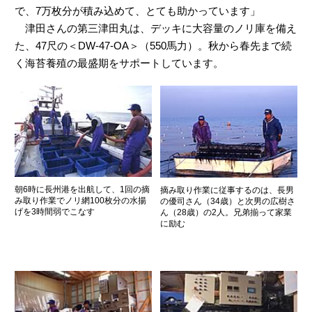
で、7万枚分が積み込めて、とても助かっています」
津田さんの第三津田丸は、デッキに大容量のノリ庫を備え
た、47尺の＜DW-47-OA＞（550馬力）。秋から春先まで続
く海苔養殖の最盛期をサポートしています。
朝6時に長州港を出航して、1回の摘
摘み取り作業に従事するのは、長男
み取り作業でノリ網100枚分の水揚
の優司さん（34歳）と次男の広樹さ
げを3時間弱でこなす
ん（28歳）の2人。兄弟揃って家業
に励む