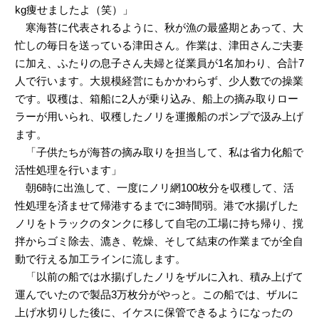
kg痩せましたよ（笑）」
寒海苔に代表されるように、秋が漁の最盛期とあって、大
忙しの毎日を送っている津田さん。作業は、津田さんご夫妻
に加え、ふたりの息子さん夫婦と従業員が1名加わり、合計7
人で行います。大規模経営にもかかわらず、少人数での操業
です。収穫は、箱船に2人が乗り込み、船上の摘み取りロー
ラーが用いられ、収穫したノリを運搬船のポンプで汲み上げ
ます。
「子供たちが海苔の摘み取りを担当して、私は省力化船で
活性処理を行います」
朝6時に出漁して、一度にノリ網100枚分を収穫して、活
性処理を済ませて帰港するまでに3時間弱。港で水揚げした
ノリをトラックのタンクに移して自宅の工場に持ち帰り、撹
拌からゴミ除去、漉き、乾燥、そして結束の作業までが全自
動で行える加工ラインに流します。
「以前の船では水揚げしたノリをザルに入れ、積み上げて
運んでいたので製品3万枚分がやっと。この船では、ザルに
上げ水切りした後に、イケスに保管できるようになったの