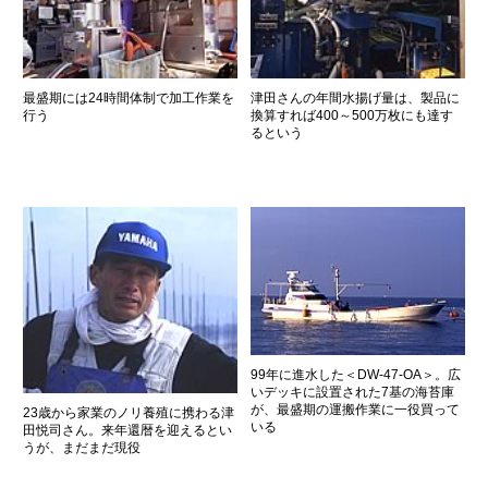
最盛期には24時間体制で加工作業を
津田さんの年間水揚げ量は、製品に
行う
換算すれば400～500万枚にも達す
るという
99年に進水した＜DW-47-OA＞。広
いデッキに設置された7基の海苔庫
が、最盛期の運搬作業に一役買って
23歳から家業のノリ養殖に携わる津
いる
田悦司さん。来年還暦を迎えるとい
うが、まだまだ現役