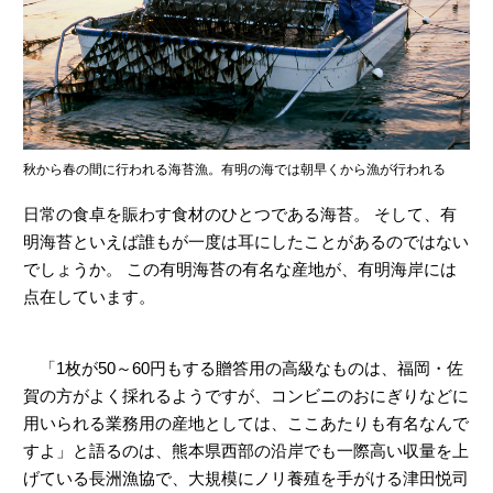
ヤマハ設計室だより
秋から春の間に行われる海苔漁。有明の海では朝早くから漁が行われる
日常の食卓を賑わす食材のひとつである海苔。 そして、有
明海苔といえば誰もが一度は耳にしたことがあるのではない
でしょうか。 この有明海苔の有名な産地が、有明海岸には
点在しています。
「1枚が50～60円もする贈答用の高級なものは、福岡・佐
賀の方がよく採れるようですが、コンビニのおにぎりなどに
用いられる業務用の産地としては、ここあたりも有名なんで
すよ」と語るのは、熊本県西部の沿岸でも一際高い収量を上
げている長洲漁協で、大規模にノリ養殖を手がける津田悦司