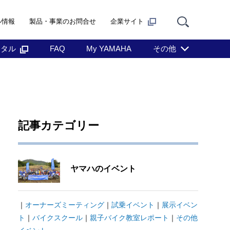
ル情報
製品・事業のお問合せ
企業サイト
ンタル
FAQ
My YAMAHA
その他
記事カテゴリー
ヤマハのイベント
｜
オーナーズミーティング
｜
試乗イベント
｜
展示イベン
ト
｜
バイクスクール
｜
親子バイク教室レポート
｜
その他