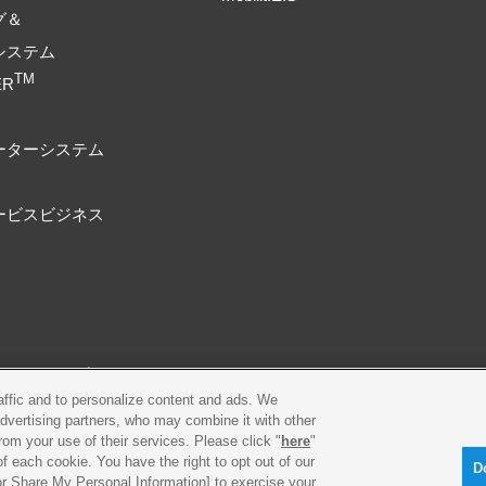
グ＆
システム
TM
ER
ーターシステム
ービスビジネス
プライバシーポリシー
Cookieポリシー
raffic and to personalize content and ads. We
advertising partners, who may combine it with other
古物営業法に基づく表示
製品・事業のお問合せ
rom your use of their services. Please click "
here
"
f each cookie. You have the right to opt out of our
D
 or Share My Personal Information] to exercise your