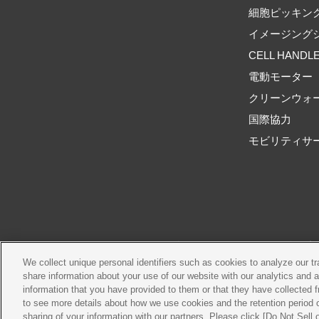
細胞ピッキン
イメージング
CELL HANDL
電動モーター
クリーンウォ
国際協力
モビリティサ
ご利用規約
推奨環境
We collect unique personal identifiers such as cookies to analyze our t
share information about your use of our website with our analytics and 
information that you have provided to them or that they have collected f
to see more details about how we use cookies and the retention period o
sharing of your information with our partners. Please click [Do Not Sell