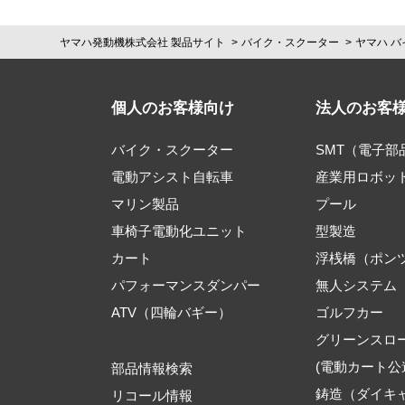
ヤマハ発動機株式会社 製品サイト
バイク・スクーター
ヤマハ バ
個人のお客様向け
法人のお客
バイク・スクーター
SMT（電子
電動アシスト自転車
産業用ロボッ
マリン製品
プール
車椅子電動化ユニット
型製造
カート
浮桟橋（ポン
パフォーマンスダンパー
無人システム
ATV（四輪バギー）
ゴルフカー
グリーンスロ
(電動カート公
部品情報検索
鋳造（ダイキ
リコール情報