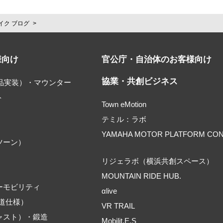
イク ブログ
様向け
官公庁・自治体のお客様向け
協業・共創ビジネス
部品実装）・マウンター
ト
Town eMotion
テミル：ラボ
YAMAHA MOTOR PLATFORM CO
ツーン）
リジェラボ（横浜共創スペース）
MOUNTAIN RIDE HUB.
ーモビリティ
αlive
道仕様）
VR TRAIL
ャスト）・鍛造
Mobilit.E.S