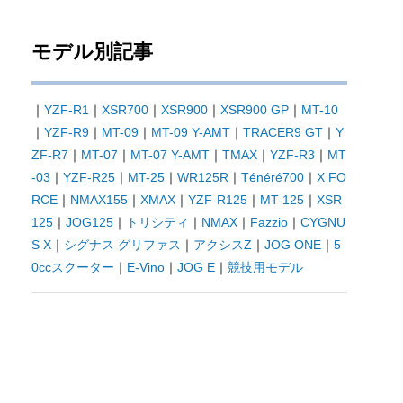
モデル別記事
｜
YZF-R1
｜
XSR700
｜
XSR900
｜
XSR900 GP
｜
MT-10
｜
YZF-R9
｜
MT-09
｜
MT-09 Y-AMT
｜
TRACER9 GT
｜
Y
ZF-R7
｜
MT-07
｜
MT-07 Y-AMT
｜
TMAX
｜
YZF-R3
｜
MT
-03
｜
YZF-R25
｜
MT-25
｜
WR125R
｜
Ténéré700
｜
X FO
RCE
｜
NMAX155
｜
XMAX
｜
YZF-R125
｜
MT-125
｜
XSR
125
｜
JOG125
｜
トリシティ
｜
NMAX
｜
Fazzio
｜
CYGNU
S X
｜
シグナス グリファス
｜
アクシスZ
｜
JOG ONE
｜
5
0ccスクーター
｜
E-Vino
｜
JOG E
｜
競技用モデル