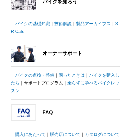
バイクを知ろう
｜
バイクの基礎知識
｜
技術解説
｜
製品アーカイブス
｜
S
R Cafe
オーナーサポート
｜
バイクの点検・整備
｜
困ったときは
｜
バイクを購入し
たら
｜サポートプログラム｜
乗らずに学べるバイクレッ
スン
FAQ
｜
購入にあたって
｜
販売店について
｜
カタログについて