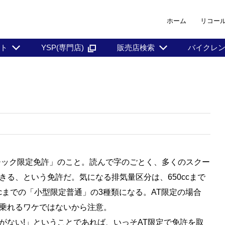
ホーム
リコー
ント
YSP(専門店)
販売店検索
バイクレ
マチック限定免許」のこと。読んで字のごとく、多くのスクー
る、という免許だ。気になる排気量区分は、650ccまで
5ccまでの「小型限定普通」の3種類になる。AT限定の場合
乗れるワケではないから注意。
ない!」ということであれば、いっそAT限定で免許を取