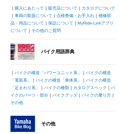
｜
購入にあたって
｜
販売店について
｜
カタログについて
｜
車両の取扱について
｜
点検整備・お手入れ
｜
補修部
品・用品について
｜
保証について
｜
MyRide-Linkアプリ
について
｜
その他のご質問
バイク用語辞典
｜
バイクの構造「パワーユニット系」
｜
バイクの構造
「電装系」
｜
バイクの構造「車体系」
｜
バイクの構造
「足まわり系」
｜
バイクの種類
｜
カタログスペック
｜
バ
イクのパーツ・部分
｜
バイクグッズ
｜
バイクの乗り方
｜
その他
その他