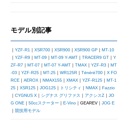
モデル別記事
｜
YZF-R1
｜
XSR700
｜
XSR900
｜
XSR900 GP
｜
MT-10
｜
YZF-R9
｜
MT-09
｜
MT-09 Y-AMT
｜
TRACER9 GT
｜
Y
ZF-R7
｜
MT-07
｜
MT-07 Y-AMT
｜
TMAX
｜
YZF-R3
｜
MT
-03
｜
YZF-R25
｜
MT-25
｜
WR125R
｜
Ténéré700
｜
X FO
RCE
｜
AEROX
｜
NMAX155
｜
XMAX
｜
YZF-R125
｜
MT-1
25
｜
XSR125
｜
JOG125
｜
トリシティ
｜
NMAX
｜
Fazzio
｜
CYGNUS X
｜
シグナス グリファス
｜
アクシスZ
｜
JO
G ONE
｜
50ccスクーター
｜
E-Vino
｜GEAREV｜
JOG E
｜
競技用モデル