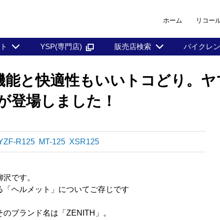
ホーム
リコー
ント
YSP(専門店)
販売店検索
バイクレ
機能と快適性もいいトコどり。ヤ
新色が登場しました！
YZF-R125
MT-125
XSR125
柳沢です。
る「ヘルメット」についてご存じです
のブランド名は「ZENITH」。