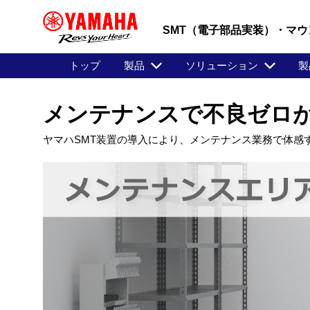
SMT（電子部品実装）・マウ
トップ
製品
ソリューション
製
メンテナンスで不良ゼロが
ヤマハSMT装置の導入により、メンテナンス業務で体感