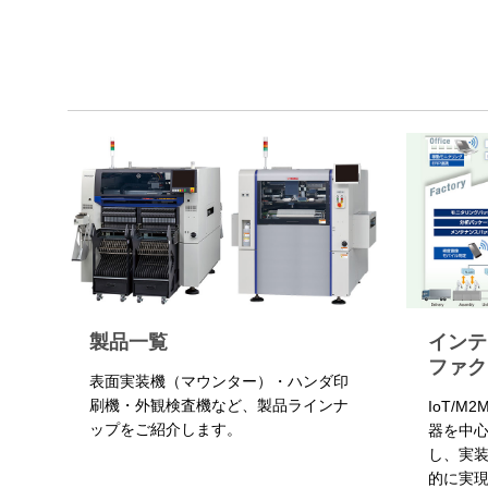
製品一覧
インテ
ファク
表面実装機（マウンター）・ハンダ印
刷機・外観検査機など、製品ラインナ
IoT/M
ップをご紹介します。
器を中
し、実
的に実