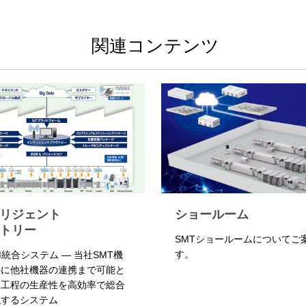
関連コンテンツ
リジェント
ショールーム
トリー
SMTショールームについてご
す。
2M統合システム ― 当社SMT機
心に他社機器の連携まで可能と
装工程の生産性を高効率で総合
現するシステム