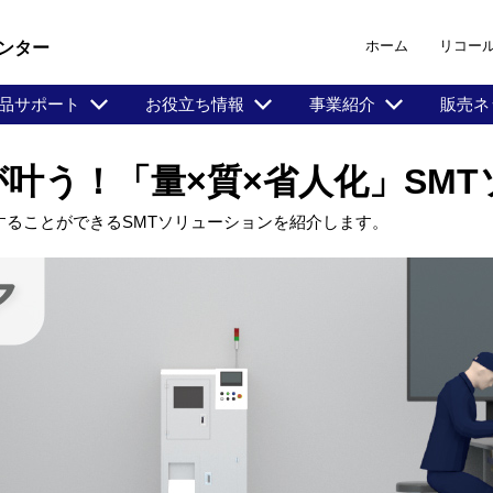
ホーム
リコー
ンター
品サポート
お役立ち情報
事業紹介
販売ネ
叶う！「量×質×省人化」SM
することができるSMTソリューションを紹介します。