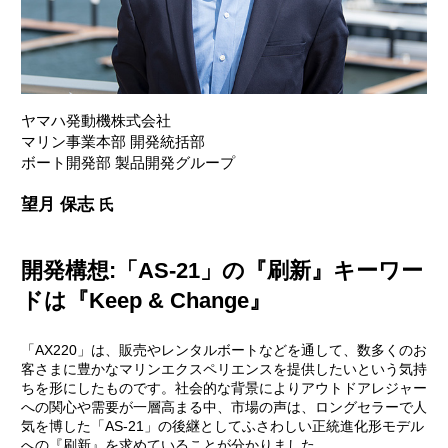
ヤマハ発動機株式会社
マリン事業本部 開発統括部
ボート開発部 製品開発グループ
望月 保志
氏
開発構想:「AS-21」の『刷新』キーワー
ドは『Keep & Change』
「AX220」は、販売やレンタルボートなどを通して、数多くのお
客さまに豊かなマリンエクスペリエンスを提供したいという気持
ちを形にしたものです。社会的な背景によりアウトドアレジャー
への関心や需要が一層高まる中、市場の声は、ロングセラーで人
気を博した「AS-21」の後継としてふさわしい正統進化形モデル
への『刷新』を求めていることが分かりました。