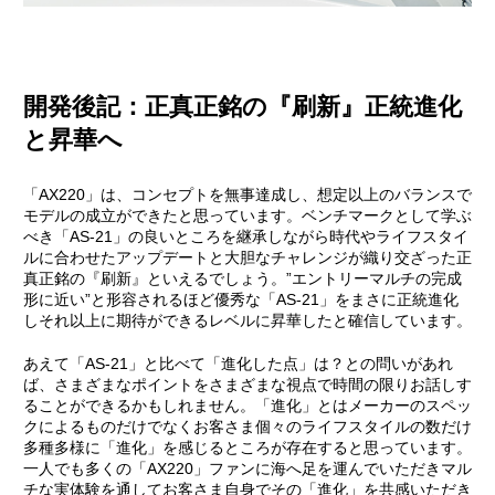
開発後記：正真正銘の『刷新』正統進化
と昇華へ
「AX220」は、コンセプトを無事達成し、想定以上のバランスで
モデルの成立ができたと思っています。ベンチマークとして学ぶ
べき「AS-21」の良いところを継承しながら時代やライフスタイ
ルに合わせたアップデートと大胆なチャレンジが織り交ざった正
真正銘の『刷新』といえるでしょう。”エントリーマルチの完成
形に近い”と形容されるほど優秀な「AS-21」をまさに正統進化
しそれ以上に期待ができるレベルに昇華したと確信しています。
あえて「AS-21」と比べて「進化した点」は？との問いがあれ
ば、さまざまなポイントをさまざまな視点で時間の限りお話しす
ることができるかもしれません。「進化」とはメーカーのスペッ
クによるものだけでなくお客さま個々のライフスタイルの数だけ
多種多様に「進化」を感じるところが存在すると思っています。
一人でも多くの「AX220」ファンに海へ足を運んでいただきマル
チな実体験を通してお客さま自身でその「進化」を共感いただき