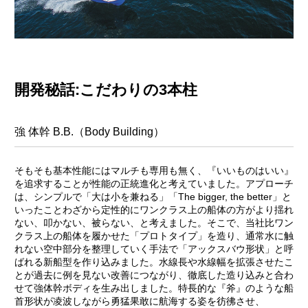
開発秘話:こだわりの3本柱
強 体幹 B.B.（Body Building）
そもそも基本性能にはマルチも専用も無く、『いいものはいい』
を追求することが性能の正統進化と考えていました。アプローチ
は、シンプルで「大は小を兼ねる」「The bigger, the better」と
いったことわざから定性的にワンクラス上の船体の方がより揺れ
ない、叩かない、被らない、と考えました。そこで、当社比ワン
クラス上の船体を履かせた「プロトタイプ」を造り、通常水に触
れない空中部分を整理していく手法で「アックスバウ形状」と呼
ばれる新船型を作り込みました。水線長や水線幅を拡張させたこ
とが過去に例を見ない改善につながり、徹底した造り込みと合わ
せて強体幹ボディを生み出しました。特長的な『斧』のような船
首形状が凌波しながら勇猛果敢に航海する姿を彷彿させ、