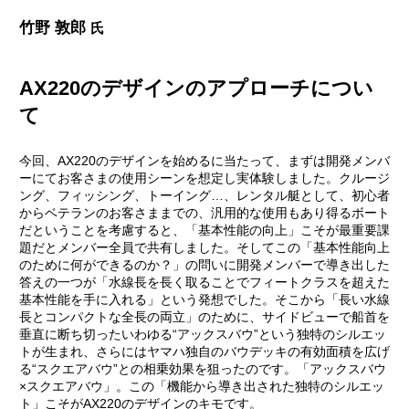
竹野 敦郎
氏
AX220のデザインのアプローチについ
て
今回、AX220のデザインを始めるに当たって、まずは開発メンバ
ーにてお客さまの使用シーンを想定し実体験しました。クルージ
ング、フィッシング、トーイング…、レンタル艇として、初心者
からベテランのお客さままでの、汎用的な使用もあり得るボート
だということを考慮すると、「基本性能の向上」こそが最重要課
題だとメンバー全員で共有しました。そしてこの「基本性能向上
のために何ができるのか？」の問いに開発メンバーで導き出した
答えの一つが「水線長を長く取ることでフィートクラスを超えた
基本性能を手に入れる」という発想でした。そこから「長い水線
長とコンパクトな全長の両立」のために、サイドビューで船首を
垂直に断ち切ったいわゆる“アックスバウ”という独特のシルエッ
トが生まれ、さらにはヤマハ独自のバウデッキの有効面積を広げ
る“スクエアバウ”との相乗効果を狙ったのです。「アックスバウ
×スクエアバウ」。この「機能から導き出された独特のシルエッ
ト」こそがAX220のデザインのキモです。