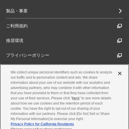
製品・事業
ご利用規約
推奨環境
プライバシーポリシー
Cookieポリシー
We collect unique personal identifiers such as cookies to analyze
our traffic and to personalize content and ads. We share
information about your use of our website with our analytics and
アクセシビリティ方針
advertising partners, who may combine it with other information
that you have provided to them or that they have collected from
your use of their services. Please click "
here
" to see more details
about how we use cookies and the retention period of each
古物営業法に基づく表示
cookie. You have the right to opt out of our sharing of your
information with our partners. Please click [Do Not Sell or Share
My Personal Information] to exercise your right.
製品・事業のお問合せ
Privacy Policy for California Residents