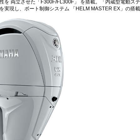
を 両立させた「F300F/FL300F」 を搭載。「内蔵型電動
実現し、ボート制御システム 「HELM MASTER EX」の