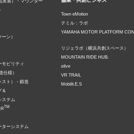
協業・共創ビジネス
部品実装）・マウンター
ト
Town eMotion
テミル：ラボ
YAMAHA MOTOR PLATFORM CO
ツーン）
リジェラボ（横浜共創スペース）
MOUNTAIN RIDE HUB.
ーモビリティ
αlive
道仕様）
VR TRAIL
ャスト）・鍛造
Mobilit.E.S
グ＆
システム
TM
ER
ーターシステム