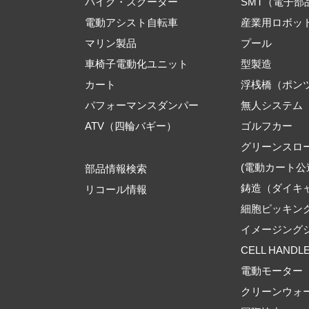
バイク・スクーター
SMT（電子
電動アシスト自転車
産業用ロボッ
マリン製品
プール
車椅子電動化ユニット
型製造
カート
浮桟橋（ポン
パフォーマンスダンパー
無人システム
ATV（四輪バギー）
ゴルフカー
グリーンスロ
(電動カート公
部品情報検索
鋳造（ダイキ
リコール情報
細胞ピッキン
イメージング
CELL HANDL
電動モーター
クリーンウォ