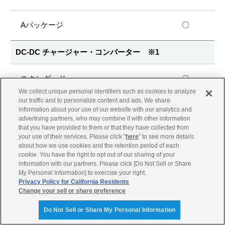
〇
DC-DC チャージャー・コンバーター ※1
〇
We collect unique personal identifiers such as cookies to analyze
our traffic and to personalize content and ads. We share
〇
information about your use of our website with our analytics and
advertising partners, who may combine it with other information
that you have provided to them or that they have collected from
エアコン（BE-COOL）※2
your use of their services. Please click "
here
" to see more details
about how we use cookies and the retention period of each
cookie. You have the right to opt out of our sharing of your
-
information with our partners. Please click [Do Not Sell or Share
My Personal Information] to exercise your right.
Privacy Policy for California Residents
Change your sell or share preference
〇
Do Not Sell or Share My Personal Information
陸電装置・充電器