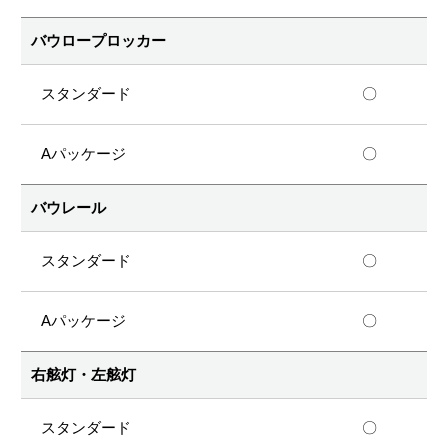
バウロープロッカー
〇
〇
バウレール
〇
〇
右舷灯・左舷灯
〇