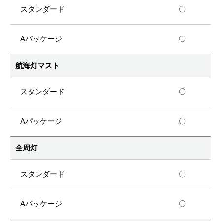
〇
〇
航海灯マスト
〇
〇
全周灯
〇
〇