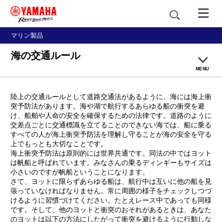
マリン製品
海の交通ルール
MENU
ヨットの種類
陸上の交通ルールとして道路交通法があるように、海には海上衝
突予防法があります。海や湖で航行するあらゆる船の衝突を避
け、船舶や人命の安全を確保するための法律です。道路のように
乗船時の服装
交差点ごとに交通標識を立てることのできない海では、船に乗る
すべての人が海上衝突予防法を理解し守ることが海の安全を守る
ヨットに乗ってみよう
上でもっとも大切なことです。
海上衝突予防法は原則的には世界共通です。同法の中ではヨット
は帆船と呼ばれています。みなさんの乗るディンギーもサイズは
海の交通ルール
小さいのですが帆船ということになります。
さて、ヨットに限らずあらゆる船は、航行中は互いに他の船を見
張っていなければなりません。常に周囲の様子をチェックしつづ
もしもの時に
けるように習慣づけてください。たとえレース中であっても同様
です。そして、他のヨットと衝突のおそれがあるときは、あなた
のヨットは以下の方法にしたがって衝突を避けるように行動しな