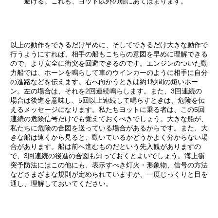
避ける。これも、ヨット以外の船にあてはまります。
以上の動作をできるだけ早めに、そしてできるだけ大きな動作で
行うようにすれば、相手の船もこちらの意図を早めに理解できる
ので、より安全に衝突を回避できるのです。エンジンのついた動
力船では、ホーンを鳴らして車のウインカーのように相手に自分
の進路などを伝えます。右へ向かうときは約1秒間の短いホー
ン。左の場合は、それを2回連続鳴らします。また、3回連続の
場合は後進を意味し、5回以上連続して鳴らすときは、危険を伝
えるメッセージになります。私たちヨットに乗る者は、この5回
連続の危険信号だけでも覚えておくべきでしょう。大きな船が、
私たちに危険の合図を送っている場合があるからです。また、大
きな船は遠くから見ると、動いているかどうかよく分からない場
合があります。船は前へ進むものだという先入観がありますの
で、3回連続の後進の合図も知っておくとよいでしょう。海上衝
突予防法にはこの他にも、表示すべき灯火・形象物、信号の方法
などさまざまな規則が定められていますが、一度じっくりと目を
通し、理解しておいてください。