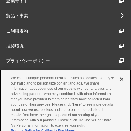
企業サイト
製品・事業
ご利用規約
推奨環境
プライバシーポリシー
Cookieポリシー
We collect unique personal identifiers such as cookies to analyze
our traffic and to personalize content and ads. We share
information about your use of our website with our analytics and
アクセシビリティ方針
advertising partners, who may combine it with other information
that you have provided to them or that they have collected from
your use of their services. Please click "
here
" to see more details
about how we use cookies and the retention period of each
古物営業法に基づく表示
cookie. You have the right to opt out of our sharing of your
information with our partners. Please click [Do Not Sell or Share
My Personal Information] to exercise your right.
製品・事業のお問合せ
Privacy Policy for California Residents