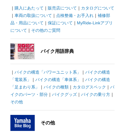
｜
購入にあたって
｜
販売店について
｜
カタログについて
｜
車両の取扱について
｜
点検整備・お手入れ
｜
補修部
品・用品について
｜
保証について
｜
MyRide-Linkアプリ
について
｜
その他のご質問
バイク用語辞典
｜
バイクの構造「パワーユニット系」
｜
バイクの構造
「電装系」
｜
バイクの構造「車体系」
｜
バイクの構造
「足まわり系」
｜
バイクの種類
｜
カタログスペック
｜
バ
イクのパーツ・部分
｜
バイクグッズ
｜
バイクの乗り方
｜
その他
その他