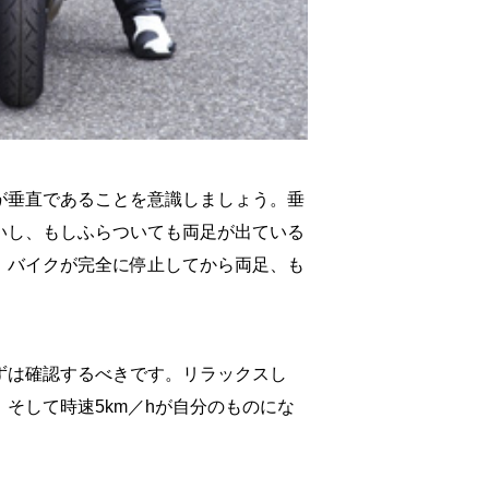
が垂直であることを意識しましょう。垂
いし、もしふらついても両足が出ている
。バイクが完全に停止してから両足、も
ずは確認するべきです。リラックスし
そして時速5km／hが自分のものにな
。