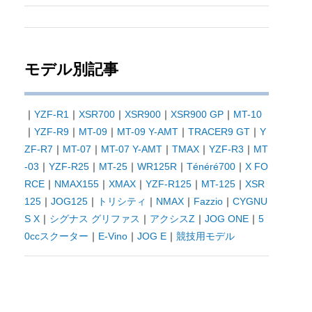
モデル別記事
｜
YZF-R1
｜
XSR700
｜
XSR900
｜
XSR900 GP
｜
MT-10
｜
YZF-R9
｜
MT-09
｜
MT-09 Y-AMT
｜
TRACER9 GT
｜
Y
ZF-R7
｜
MT-07
｜
MT-07 Y-AMT
｜
TMAX
｜
YZF-R3
｜
MT
-03
｜
YZF-R25
｜
MT-25
｜
WR125R
｜
Ténéré700
｜
X FO
RCE
｜
NMAX155
｜
XMAX
｜
YZF-R125
｜
MT-125
｜
XSR
125
｜
JOG125
｜
トリシティ
｜
NMAX
｜
Fazzio
｜
CYGNU
S X
｜
シグナス グリファス
｜
アクシスZ
｜
JOG ONE
｜
5
0ccスクーター
｜
E-Vino
｜
JOG E
｜
競技用モデル