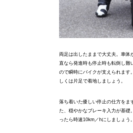
両足は出したままで大丈夫。車体
直なら発進時も停止時も転倒し難
ので瞬時にバイクが支えられます
しくは片足で着地しましょう。
落ち着いた優しい停止の仕方をま
た、穏やかなブレーキ入力が基礎。
ったら時速10km／hにしましょう