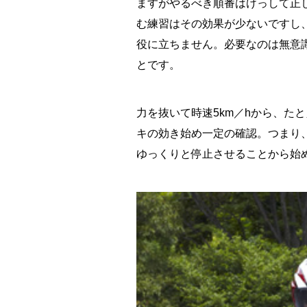
ますがやるべき順番はけっして正
む練習はその効果が少ないですし
役に立ちません。必要なのは無意
とです。
力を抜いて時速5km／hから、た
キの効き始め一定の確認。つまり
ゆっくりと停止させることから始