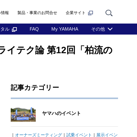
ル情報
製品・事業のお問合せ
企業サイト
ンタル
FAQ
My YAMAHA
その他
イテク論 第12回「柏流の
記事カテゴリー
ヤマハのイベント
｜
オーナーズミーティング
｜
試乗イベント
｜
展示イベン