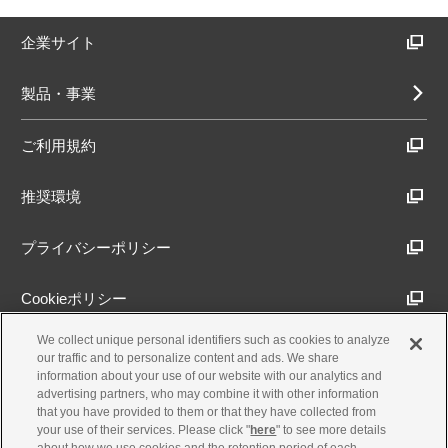
企業サイト
製品・事業
ご利用規約
推奨環境
プライバシーポリシー
Cookieポリシー
We collect unique personal identifiers such as cookies to analyze
アクセシビリティ方針
our traffic and to personalize content and ads. We share
information about your use of our website with our analytics and
advertising partners, who may combine it with other information
that you have provided to them or that they have collected from
古物営業法に基づく表示
your use of their services. Please click "
here
" to see more details
about how we use cookies and the retention period of each