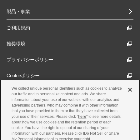
製品・事業
ご利用規約
推奨環境
プライバシーポリシー
Cookieポリシー
We collect unique personal identifiers such as cookies to analyze
アクセシビリティ方針
our traffic and to personalize content and ads. We share
information about your use of our website with our analytics and
advertising partners, who may combine it with other information
that you have provided to them or that they have collected from
古物営業法に基づく表示
your use of their services. Please click "
here
" to see more details
about how we use cookies and the retention period of each
cookie. You have the right to opt out of our sharing of your
製品・事業のお問合せ
information with our partners. Please click [Do Not Sell or Share
My Personal Information] to exercise your right.