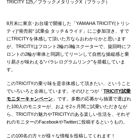
TRICITY 125／ブラックメタリックX（ブラック）
8月末に東京･お台場で開催した「YAMAHA TRICITY(トリシ
ティ)“発売前“ 試乗会 タッチ＆ライド」にご参加頂き、すで
にTRICITYを体感して頂いた方ならおわかりかと思います
が、TRICITYはフロント2輪の3輪スクーターで、旋回時にフ
ロントの2輪が車体と同調してリーンして自然な操縦感と乗
り易さが味わえる“パラレログラムリンク”を搭載していま
す。
このTRICITYの乗り味を是非体感して頂きたい、ということ
でいろいろと企画しています。そのひとつが「
TRICITY試乗
モニターキャンペーン
」です。多数の応募から抽選で選ばれ
た100人のモニターが、およそ2ヶ月間ご試乗いただきなが
ら、TRICITYの魅力やTRICITYのある楽しい生活を、それぞ
れのモニターのFacebookやTwitterに投稿するというもの。
この100名の方々が様々な情報を投稿してくれます！