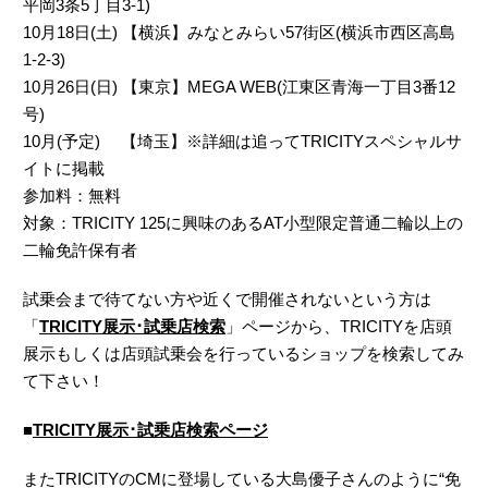
平岡3条5丁目3-1)
10月18日(土) 【横浜】みなとみらい57街区(横浜市西区高島
1-2-3)
10月26日(日) 【東京】MEGA WEB(江東区青海一丁目3番12
号)
10月(予定) 【埼玉】※詳細は追ってTRICITYスペシャルサ
イトに掲載
参加料：無料
対象：TRICITY 125に興味のあるAT小型限定普通二輪以上の
二輪免許保有者
試乗会まで待てない方や近くで開催されないという方は
「
TRICITY展示･試乗店検索
」ページから、TRICITYを店頭
展示もしくは店頭試乗会を行っているショップを検索してみ
て下さい！
■
TRICITY展示･試乗店検索ページ
またTRICITYのCMに登場している大島優子さんのように“免