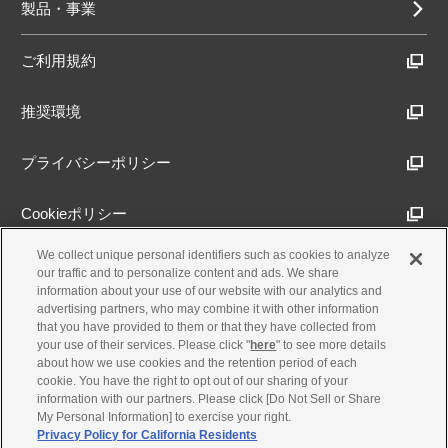
製品・事業
ご利用規約
推奨環境
プライバシーポリシー
Cookieポリシー
We collect unique personal identifiers such as cookies to analyze
アクセシビリティ方針
our traffic and to personalize content and ads. We share
information about your use of our website with our analytics and
advertising partners, who may combine it with other information
that you have provided to them or that they have collected from
古物営業法に基づく表示
your use of their services. Please click "
here
" to see more details
about how we use cookies and the retention period of each
cookie. You have the right to opt out of our sharing of your
製品・事業のお問合せ
information with our partners. Please click [Do Not Sell or Share
My Personal Information] to exercise your right.
Privacy Policy for California Residents