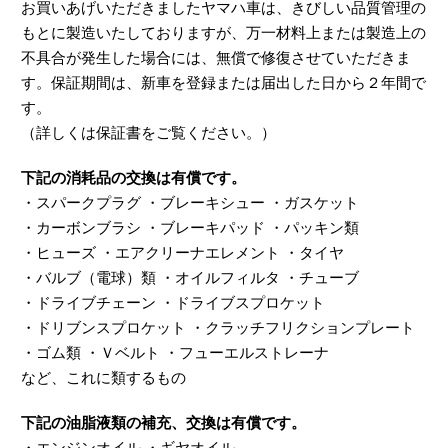
お買いあげいただきましたヤマハ車は、きびしい品質管理の
もとに製造いたしておりますが、万一材料上または製造上の
不具合が発生した場合には、無償で修復させていただきま
す。保証期間は、新車を登録または届出した日から２年間で
す。
（詳しくは保証書をご覧ください。）
下記の消耗品の交換は有償です。
・スパークプラグ ・ブレーキシュー ・ガスケット
・カーボンブラシ ・ブレーキパッド ・パッキン類
・ヒューズ ・エアクリーナエレメント ・タイヤ
・バルブ（電球）類 ・オイルフィルタ ・チューブ
・ドライブチェーン ・ドライブスプロケット
・ドリブンスプロケット ・クラッチフリクションプレート
・ゴム類 ・Ｖベルト ・フューエルストレーナ
など、これに類するもの
下記の油脂液類の補充、交換は有償です。
・エンジンオイル ・ギヤオイル