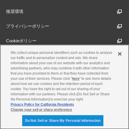
推奨環境
プライバシーポリシー
Cookieポリシー
We collect unique personal identifiers such as cookies to analyze
アクセシビリティ方針
our traffic and to personalize content and ads. We share
information about your use of our website with our analytics and
advertising partners, who may combine it with other information
that you have provided to them or that they have collected from
古物営業法に基づく表示
your use of their services. Please click "
here
" to see more details
about how we use cookies and the retention period of each
cookie. You have the right to opt out of our sharing of your
製品・事業のお問合せ
information with our partners. Please click [Do Not Sell or Share
My Personal Information] to exercise your right.
Privacy Policy for California Residents
Change your sell or share preference
© Yamaha Motor Co., Ltd.
Do Not Sell or Share My Personal Information