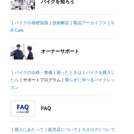
バイクを知ろう
｜
バイクの基礎知識
｜
技術解説
｜
製品アーカイブス
｜
S
R Cafe
オーナーサポート
｜
バイクの点検・整備
｜
困ったときは
｜
バイクを購入し
たら
｜サポートプログラム｜
乗らずに学べるバイクレッ
スン
FAQ
｜
購入にあたって
｜
販売店について
｜
カタログについて