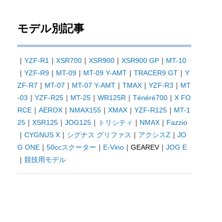
モデル別記事
｜
YZF-R1
｜
XSR700
｜
XSR900
｜
XSR900 GP
｜
MT-10
｜
YZF-R9
｜
MT-09
｜
MT-09 Y-AMT
｜
TRACER9 GT
｜
Y
ZF-R7
｜
MT-07
｜
MT-07 Y-AMT
｜
TMAX
｜
YZF-R3
｜
MT
-03
｜
YZF-R25
｜
MT-25
｜
WR125R
｜
Ténéré700
｜
X FO
RCE
｜
AEROX
｜
NMAX155
｜
XMAX
｜
YZF-R125
｜
MT-1
25
｜
XSR125
｜
JOG125
｜
トリシティ
｜
NMAX
｜
Fazzio
｜
CYGNUS X
｜
シグナス グリファス
｜
アクシスZ
｜
JO
G ONE
｜
50ccスクーター
｜
E-Vino
｜GEAREV｜
JOG E
｜
競技用モデル