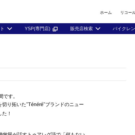
ホーム
リコー
ント
YSP(専門店)
販売店検索
バイクレ
間です。
り拓いた"Ténéré"ブランドのニュー
した！
陸の遊牧民が話すトゥアレグ語で「何もない