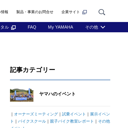
ル情報
製品・事業のお問合せ
企業サイト
ンタル
FAQ
My YAMAHA
その他
記事カテゴリー
ヤマハのイベント
｜
オーナーズミーティング
｜
試乗イベント
｜
展示イベン
ト
｜
バイクスクール
｜
親子バイク教室レポート
｜
その他