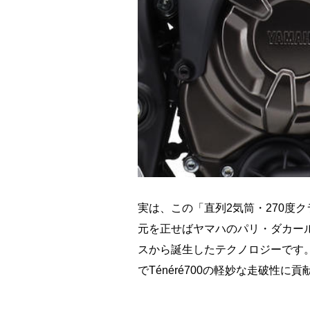
実は、この「直列2気筒・270度
元を正せばヤマハのパリ・ダカー
スから誕生したテクノロジーです。そ
でTénéré700の軽妙な走破性に