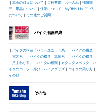
｜
車両の取扱について
｜
点検整備・お手入れ
｜
補修部
品・用品について
｜
保証について
｜
MyRide-Linkアプリ
について
｜
その他のご質問
バイク用語辞典
｜
バイクの構造「パワーユニット系」
｜
バイクの構造
「電装系」
｜
バイクの構造「車体系」
｜
バイクの構造
「足まわり系」
｜
バイクの種類
｜
カタログスペック
｜
バ
イクのパーツ・部分
｜
バイクグッズ
｜
バイクの乗り方
｜
その他
その他