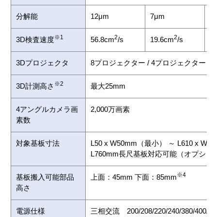
分解能
12μm
7μm
5
※1
2
2
3D検査速度
56.8cm
/s
19.6cm
/s
1
3Dプロジェクタ
8プロジェクター / 4プロジェクター
※2
3D計測高さ
最大25mm
4アングルカメラ画
2,000万画素
素数
対象基板寸法
L50 x W50mm（最小） ～ L610 x W
L760mm長尺基板対応可能（オプショ
※4
基板搬入可能部品
上面：45mm 下面：85mm
高さ
電源仕様
三相交流 200/208/220/240/380/400/