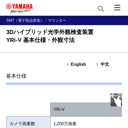
SMT（電子部品実装）・マウンター
3Dハイブリッド光学外観検査装置
YRi-V 基本仕様・外観寸法
English
中文
概要
基本仕様
特長
基本仕様・外観寸法
YRi-V
カメラ画素数
1,200万画素