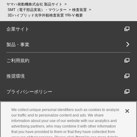
ヤマハ発動機株式会社 製品サイト
SMT（電子部品実装）・マウンター
検査装置
3Dハイブリッド光学外観検査装置 YRi-V 概要
企業サイト
製品・事業
ご利用規約
推奨環境
プライバシーポリシー
Cookieポリシー
We collect unique personal identifiers such as cookies to analyze
our traffic and to personalize content and ads. We share
information about your use of our website with our analytics and
アクセシビリティ方針
advertising partners, who may combine it with other information
that you have provided to them or that they have collected from