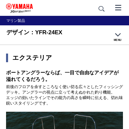
マリン製品
デザイン：YFR-24EX
MENU
製品概要
エクステリア
デザイン
ボートアングラーならば、一目で自由なアイデアが
溢れてくるだろう。
テクノロジー
前後のフロアを余すところなく使い切る広々としたフィッシング
デッキ。アングラーの視点に立って考えぬかれた釣り機能。
エッジの効いたラインでその能力の高さを瞬時に伝える、切れ味
主要諸元・価格例
鋭いスタイリングです。