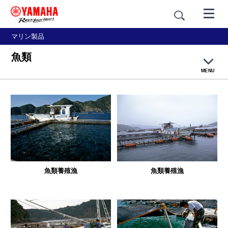
マリン製品
魚類
MENU
大漁ネットトップページ
釣り漁
網漁
魚類養殖漁
魚類養殖漁
養殖
篭壺漁・採貝藻
乗合船・観光船