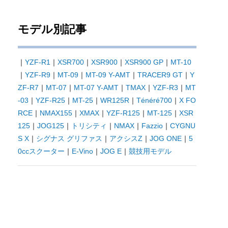
モデル別記事
｜
YZF-R1
｜
XSR700
｜
XSR900
｜
XSR900 GP
｜
MT-10
｜
YZF-R9
｜
MT-09
｜
MT-09 Y-AMT
｜
TRACER9 GT
｜
Y
ZF-R7
｜
MT-07
｜
MT-07 Y-AMT
｜
TMAX
｜
YZF-R3
｜
MT
-03
｜
YZF-R25
｜
MT-25
｜
WR125R
｜
Ténéré700
｜
X FO
RCE
｜
NMAX155
｜
XMAX
｜
YZF-R125
｜
MT-125
｜
XSR
125
｜
JOG125
｜
トリシティ
｜
NMAX
｜
Fazzio
｜
CYGNU
S X
｜
シグナス グリファス
｜
アクシスZ
｜
JOG ONE
｜
5
0ccスクーター
｜
E-Vino
｜
JOG E
｜
競技用モデル