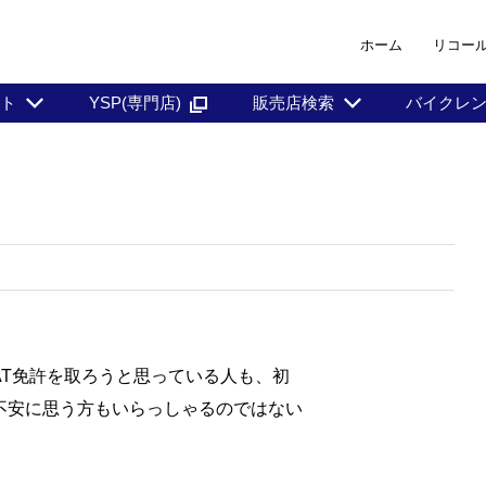
ホーム
リコー
ント
YSP(専門店)
販売店検索
バイクレ
AT免許を取ろうと思っている人も、初
不安に思う方もいらっしゃるのではない