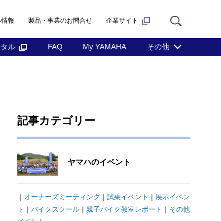
ル情報
製品・事業のお問合せ
企業サイト
ンタル
FAQ
My YAMAHA
その他
記事カテゴリー
ヤマハのイベント
｜
オーナーズミーティング
｜
試乗イベント
｜
展示イベン
ト
｜
バイクスクール
｜
親子バイク教室レポート
｜
その他