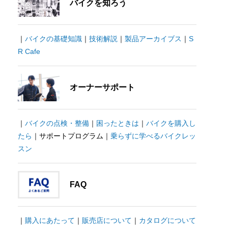
バイクを知ろう
｜
バイクの基礎知識
｜
技術解説
｜
製品アーカイブス
｜
S
R Cafe
オーナーサポート
｜
バイクの点検・整備
｜
困ったときは
｜
バイクを購入し
たら
｜サポートプログラム｜
乗らずに学べるバイクレッ
スン
FAQ
｜
購入にあたって
｜
販売店について
｜
カタログについて