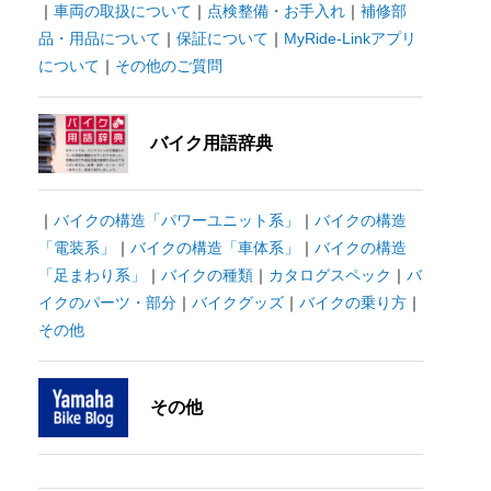
｜
車両の取扱について
｜
点検整備・お手入れ
｜
補修部
品・用品について
｜
保証について
｜
MyRide-Linkアプリ
について
｜
その他のご質問
バイク用語辞典
｜
バイクの構造「パワーユニット系」
｜
バイクの構造
「電装系」
｜
バイクの構造「車体系」
｜
バイクの構造
「足まわり系」
｜
バイクの種類
｜
カタログスペック
｜
バ
イクのパーツ・部分
｜
バイクグッズ
｜
バイクの乗り方
｜
その他
その他