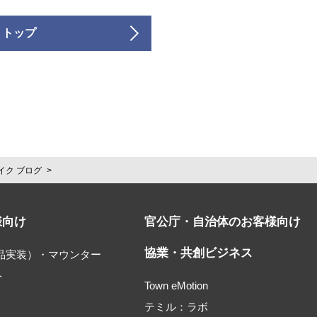
 トップ
イク ブログ
様向け
官公庁・自治体のお客様向け
協業・共創ビジネス
部品実装）・マウンター
ト
Town eMotion
テミル：ラボ