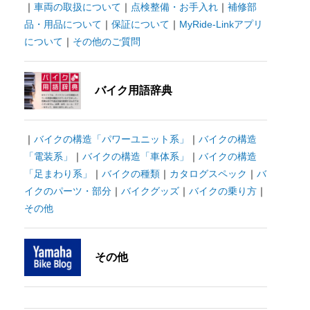
｜
車両の取扱について
｜
点検整備・お手入れ
｜
補修部
品・用品について
｜
保証について
｜
MyRide-Linkアプリ
について
｜
その他のご質問
バイク用語辞典
｜
バイクの構造「パワーユニット系」
｜
バイクの構造
「電装系」
｜
バイクの構造「車体系」
｜
バイクの構造
「足まわり系」
｜
バイクの種類
｜
カタログスペック
｜
バ
イクのパーツ・部分
｜
バイクグッズ
｜
バイクの乗り方
｜
その他
その他