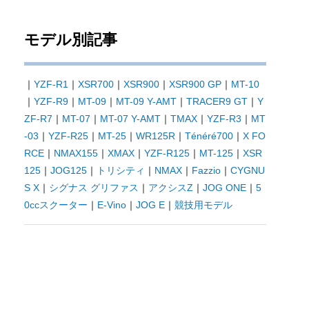
モデル別記事
｜
YZF-R1
｜
XSR700
｜
XSR900
｜
XSR900 GP
｜
MT-10
｜
YZF-R9
｜
MT-09
｜
MT-09 Y-AMT
｜
TRACER9 GT
｜
Y
ZF-R7
｜
MT-07
｜
MT-07 Y-AMT
｜
TMAX
｜
YZF-R3
｜
MT
-03
｜
YZF-R25
｜
MT-25
｜
WR125R
｜
Ténéré700
｜
X FO
RCE
｜
NMAX155
｜
XMAX
｜
YZF-R125
｜
MT-125
｜
XSR
125
｜
JOG125
｜
トリシティ
｜
NMAX
｜
Fazzio
｜
CYGNU
S X
｜
シグナス グリファス
｜
アクシスZ
｜
JOG ONE
｜
5
0ccスクーター
｜
E-Vino
｜
JOG E
｜
競技用モデル