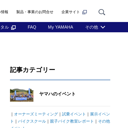
ル情報
製品・事業のお問合せ
企業サイト
ンタル
FAQ
My YAMAHA
その他
記事カテゴリー
ヤマハのイベント
｜
オーナーズミーティング
｜
試乗イベント
｜
展示イベン
ト
｜
バイクスクール
｜
親子バイク教室レポート
｜
その他