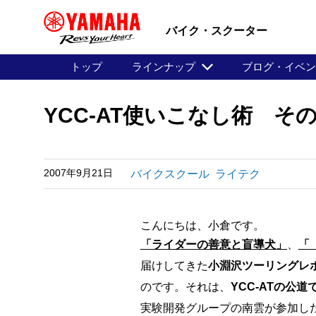
バイク・スクーター
トップ
ラインナップ
ブログ・イベ
YCC-AT使いこなし術 その
2007年9月21日
バイクスクール
ライテク
こんにちは、小倉です。
「ライダーの善意と盲導犬」
、
「
届けしてきた
小淵沢ツーリングレ
のです。それは、
YCC-ATの公
実験開発グループの南雲が参加し