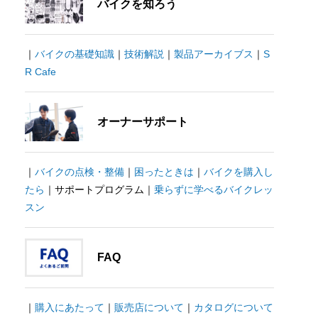
バイクを知ろう
｜
バイクの基礎知識
｜
技術解説
｜
製品アーカイブス
｜
S
R Cafe
オーナーサポート
｜
バイクの点検・整備
｜
困ったときは
｜
バイクを購入し
たら
｜サポートプログラム｜
乗らずに学べるバイクレッ
スン
FAQ
｜
購入にあたって
｜
販売店について
｜
カタログについて