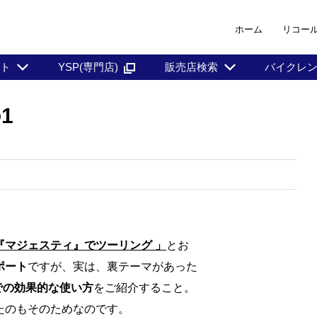
ホーム
リコー
ント
YSP(専門店)
販売店検索
バイクレ
1
『マジェスティ』でツーリング 」
とお
ポート
ですが、実は、裏テーマがあった
道での効果的な使い方
をご紹介すること。
たのもそのためなのです。