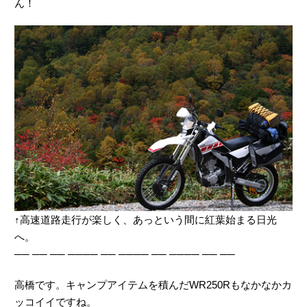
ん！
↑高速道路走行が楽しく、あっという間に紅葉始まる日光
へ。
── ── ── ──── ── ──── ── ──── ── ──
高橋です。キャンプアイテムを積んだWR250Rもなかなかカ
ッコイイですね。