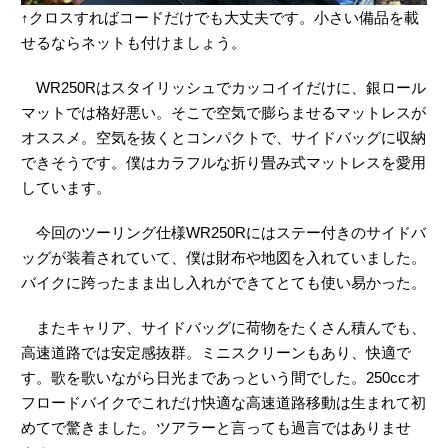
↑クロスすればコードだけでも大丈夫です。小さい備品を載
せるならネットも付けましょう。
WR250Rはスタイリッシュでカッコイイだけに、銀ロール
マットでは格好悪い。そこで空気で膨らませるマットレスが
オススメ。空気を抜くとコンパクトで、サイドバッグに収納
できそうです。僕はカラフルな折り畳み式マットレスを愛用
しています。
今回のツーリング仕様WR250Rにはステー付きのサイドバ
ッグが装着されていて、僕は財布や地図を入れていました。
バイクに跨ったまま出し入れができてとても使い易かった。
またキャリア、サイドバッグに荷物をたくさん積んでも、
高速道路では安定感抜群。ミニスクリーンもあり、快適で
す。歌を歌いながら日光まであっという間でした。250ccオ
フロードバイクでこれだけ快適な高速道路移動は生まれて初
めてで驚きました。ツアラーと言っても過言ではありませ