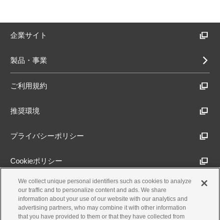
企業サイト
製品・事業
ご利用規約
推奨環境
プライバシーポリシー
Cookieポリシー
We collect unique personal identifiers such as cookies to analyze
アクセシビリティ方針
our traffic and to personalize content and ads. We share
information about your use of our website with our analytics and
advertising partners, who may combine it with other information
that you have provided to them or that they have collected from