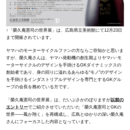
↑「榮久庵憲司の世界展」は、広島県立美術館にて12月23日
まで開催されています。
ヤマハのモーターサイクルファンの方ならご存知かと思いま
すが、榮久庵さんは、ヤマハ発動機の創生期よりヤマハ･モ
ーターサイクルのデザインを手掛けるGKダイナミックスの
創始者であり、身の回りに溢れるあらゆる“モノ”のデザイン
を手掛けるインダストリアルデザインを専門とするGKグル
ープの会長を務めている方です。
「榮久庵憲司の世界展」は、だいぶさかのぼりますが
以前の
エントリー
でご紹介させていただいた「榮久庵憲司とGKの
世界――鳳か翔く」を再構成し、広島とゆかりの深い榮久庵
さんにフォーカスした内容となっています。