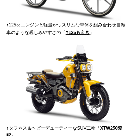
↑125㏄エンジンと軽量かつスリムな車体を組み合わせ自転
車のような親しみやすさの「
Y125もえぎ
」
↑タフネス＆ヘビーデューティーなSUV二輪「
XTW250陵
駆
」