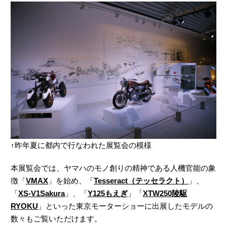
↑昨年夏に都内で行なわれた展覧会の模様
本展覧会では、ヤマハのモノ創りの精神である人機官能の象
徴「
VMAX
」を始め、「
Tesseract（テッセラクト）
」、
「
XS-V1Sakura
」、「
Y125もえぎ
」「
XTW250陵駆
RYOKU
」といった東京モーターショーに出展したモデルの
数々もご覧いただけます。