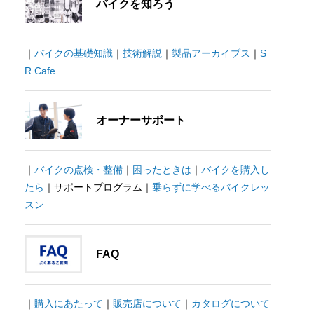
バイクを知ろう
｜
バイクの基礎知識
｜
技術解説
｜
製品アーカイブス
｜
S
R Cafe
オーナーサポート
｜
バイクの点検・整備
｜
困ったときは
｜
バイクを購入し
たら
｜サポートプログラム｜
乗らずに学べるバイクレッ
スン
FAQ
｜
購入にあたって
｜
販売店について
｜
カタログについて