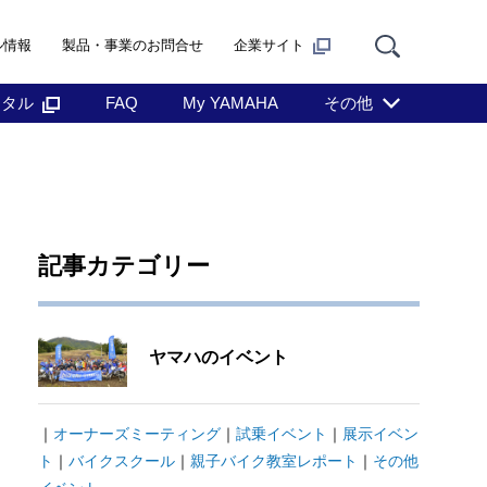
ル情報
製品・事業のお問合せ
企業サイト
ンタル
FAQ
My YAMAHA
その他
記事カテゴリー
ヤマハのイベント
｜
オーナーズミーティング
｜
試乗イベント
｜
展示イベン
ト
｜
バイクスクール
｜
親子バイク教室レポート
｜
その他