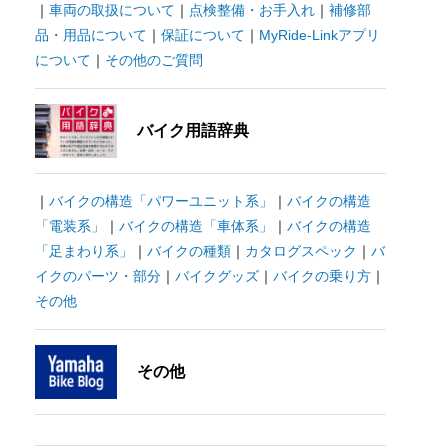
｜
車両の取扱について
｜
点検整備・お手入れ
｜
補修部
品・用品について
｜
保証について
｜
MyRide-Linkアプリ
について
｜
その他のご質問
バイク用語辞典
｜
バイクの構造「パワーユニット系」
｜
バイクの構造
「電装系」
｜
バイクの構造「車体系」
｜
バイクの構造
「足まわり系」
｜
バイクの種類
｜
カタログスペック
｜
バ
イクのパーツ・部分
｜
バイクグッズ
｜
バイクの乗り方
｜
その他
その他