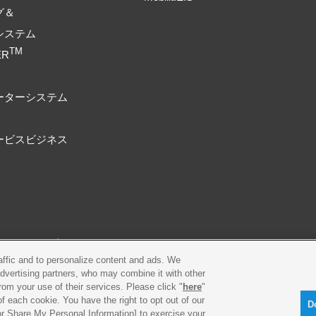
グ＆
システム
TM
ER
ーターシステム
ービスビジネス
プライバシーポリシー
Cookieポリシー
raffic and to personalize content and ads. We
advertising partners, who may combine it with other
古物営業法に基づく表示
製品・事業のお問合せ
rom your use of their services. Please click "
here
"
f each cookie. You have the right to opt out of our
D
 or Share My Personal Information] to exercise your