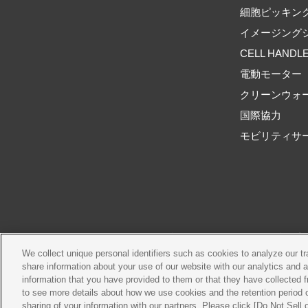
細胞ピッキン
イメージング
CELL HANDL
電動モーター
クリーンウォ
国際協力
モビリティサ
ご利用規約
推奨環境
We collect unique personal identifiers such as cookies to analyze our t
share information about your use of our website with our analytics and 
information that you have provided to them or that they have collected f
to see more details about how we use cookies and the retention period o
sharing of your information with our partners. Please click [Do Not Sell