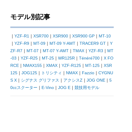
モデル別記事
｜
YZF-R1
｜
XSR700
｜
XSR900
｜
XSR900 GP
｜
MT-10
｜
YZF-R9
｜
MT-09
｜
MT-09 Y-AMT
｜
TRACER9 GT
｜
Y
ZF-R7
｜
MT-07
｜
MT-07 Y-AMT
｜
TMAX
｜
YZF-R3
｜
MT
-03
｜
YZF-R25
｜
MT-25
｜
WR125R
｜
Ténéré700
｜
X FO
RCE
｜
NMAX155
｜
XMAX
｜
YZF-R125
｜
MT-125
｜
XSR
125
｜
JOG125
｜
トリシティ
｜
NMAX
｜
Fazzio
｜
CYGNU
S X
｜
シグナス グリファス
｜
アクシスZ
｜
JOG ONE
｜
5
0ccスクーター
｜
E-Vino
｜
JOG E
｜
競技用モデル