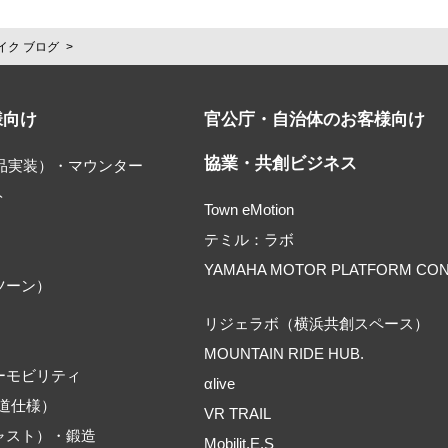
イク ブログ
様向け
官公庁・自治体のお客様向け
協業・共創ビジネス
部品実装）・マウンター
ト
Town eMotion
テミル：ラボ
YAMAHA MOTOR PLATFORM CO
ツーン）
リジェラボ（横浜共創スペース）
MOUNTAIN RIDE HUB.
ーモビリティ
αlive
道仕様）
VR TRAIL
ャスト）・鍛造
Mobilit.E.S