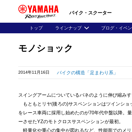
バイク・スクーター
トップ
ラインナップ
ブログ・イベ
モノショック
2014年11月16日
バイクの構造「足まわり系」
スイングアームについているバネのように伸び縮みす
もともとリヤ(後ろの)サスペンションはツインショッ
をレース車両に採用し始めたのが70年代中盤以降。
ーさせたYZのモトクロスサスペンションが最初。
軽量化や重心の集中が図れるなど、性能面でのメリ