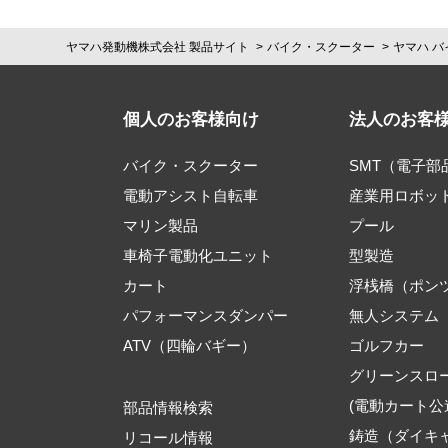
ヤマハ発動機株式会社 製品サイト
バイク・スクーター
ヤマハ バ
個人のお客様向け
法人のお客
バイク・スクーター
SMT（電子
電動アシスト自転車
産業用ロボッ
マリン製品
プール
車椅子電動化ユニット
型製造
カート
浮桟橋（ポン
パフォーマンスダンパー
無人システム
ATV（四輪バギー）
ゴルフカー
グリーンスロ
(電動カート公
部品情報検索
鋳造（ダイキ
リコール情報