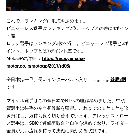
これで、ランキングは混沌を深めます。
ビニャーレス選手はランキング2位。トップとの差は4ポイン
ト差。
ロッシ選手はランキング3位へ浮上。ビニャーレス選手と3ポ
イント、トップとは7ポイント差です。
MotoGPの詳細→
https://race.yamaha-
motor.co.jp/motogp/2017/rd08/
全日本は一旦、長いインターバルへ入り、いよいよ
鈴鹿8耐
です。
マイケル選手はこの全日本でR1への理解深めました。中須
賀選手は待望の今季初優勝を獲得。これまでのモヤモヤを吹
き飛ばし、気持ち良く切り替えています。アレックス・ロー
ズ選手は、SBKで連続表彰台と自信を深めており、ライダー
全員がよい流れを持って決戦に向かえる状態です。