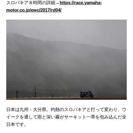
スロバキア８時間の詳細→
https://race.yamaha-
motor.co.jp/ewc/2017/rd04/
日本は九州・大分県。灼熱のスロバキアと打って変わり、ウ
イークを通して雨と深い霧がサーキット一帯を包み込んだ全
日本です。