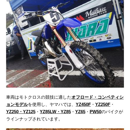
車両はモトクロスの競技に適した
オフロード・コンペティシ
ョンモデル
を使用し、ヤマハでは、
YZ450F
・
YZ250F
・
YZ250・YZ125
・
YZ85LW・YZ85
・
YZ65
・
PW50
のバイクが
ラインナップされています。