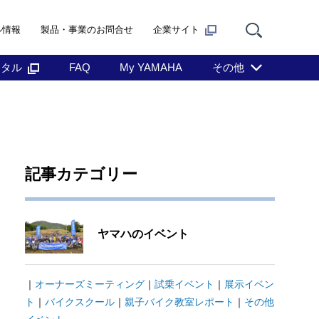
ル情報
製品・事業のお問合せ
企業サイト
ンタル
FAQ
My YAMAHA
その他
記事カテゴリー
ヤマハのイベント
｜
オーナーズミーティング
｜
試乗イベント
｜
展示イベン
ト
｜
バイクスクール
｜
親子バイク教室レポート
｜
その他