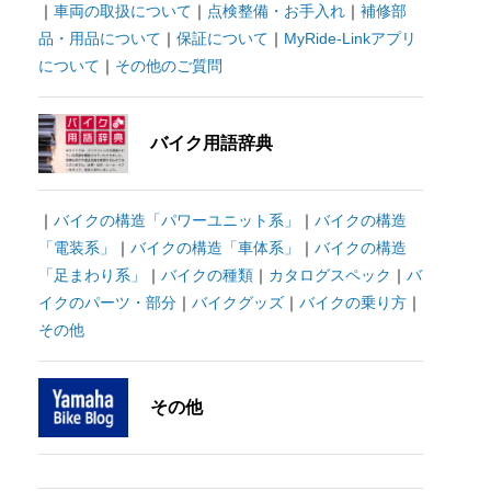
｜
車両の取扱について
｜
点検整備・お手入れ
｜
補修部
品・用品について
｜
保証について
｜
MyRide-Linkアプリ
について
｜
その他のご質問
バイク用語辞典
｜
バイクの構造「パワーユニット系」
｜
バイクの構造
「電装系」
｜
バイクの構造「車体系」
｜
バイクの構造
「足まわり系」
｜
バイクの種類
｜
カタログスペック
｜
バ
イクのパーツ・部分
｜
バイクグッズ
｜
バイクの乗り方
｜
その他
その他