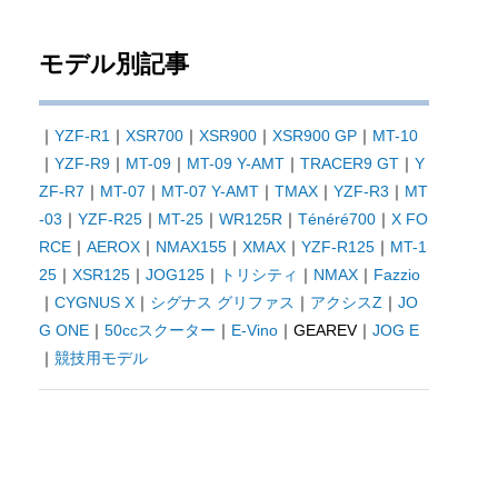
モデル別記事
｜
YZF-R1
｜
XSR700
｜
XSR900
｜
XSR900 GP
｜
MT-10
｜
YZF-R9
｜
MT-09
｜
MT-09 Y-AMT
｜
TRACER9 GT
｜
Y
ZF-R7
｜
MT-07
｜
MT-07 Y-AMT
｜
TMAX
｜
YZF-R3
｜
MT
-03
｜
YZF-R25
｜
MT-25
｜
WR125R
｜
Ténéré700
｜
X FO
RCE
｜
AEROX
｜
NMAX155
｜
XMAX
｜
YZF-R125
｜
MT-1
25
｜
XSR125
｜
JOG125
｜
トリシティ
｜
NMAX
｜
Fazzio
｜
CYGNUS X
｜
シグナス グリファス
｜
アクシスZ
｜
JO
G ONE
｜
50ccスクーター
｜
E-Vino
｜GEAREV｜
JOG E
｜
競技用モデル