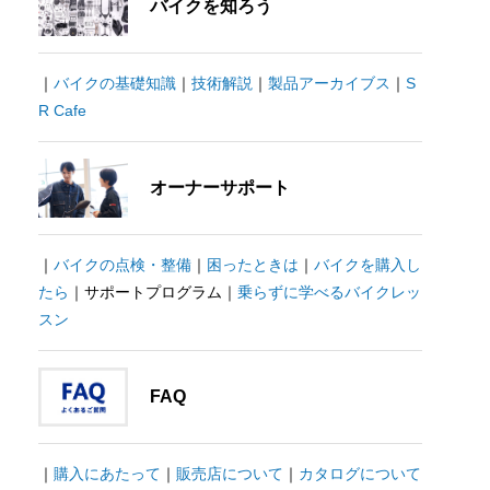
バイクを知ろう
｜
バイクの基礎知識
｜
技術解説
｜
製品アーカイブス
｜
S
R Cafe
オーナーサポート
｜
バイクの点検・整備
｜
困ったときは
｜
バイクを購入し
たら
｜サポートプログラム｜
乗らずに学べるバイクレッ
スン
FAQ
｜
購入にあたって
｜
販売店について
｜
カタログについて