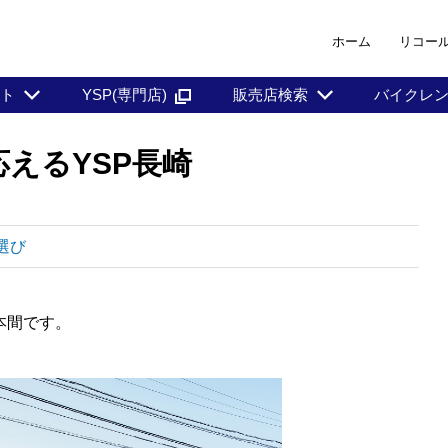
ホーム
リコー
ント
YSP(専門店)
販売店検索
バイクレ
えるYSP長崎
選び
本間です。