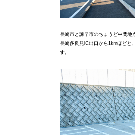
長崎市と諫早市のちょうど中間地
長崎多良見IC出口から1kmほど
す。