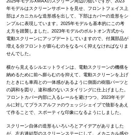
2025年モデルXMAXのスクリーン周辺の狙いですが、2023
年モデルはスクリーンサポートを見せ、フロントフェイス上
部はメカニカルな造形感を出して、下部はカバーの造形をシ
ンプルに表現しています。2025年モデルも基本的にこの考
え方を踏襲しました。2023年モデルのボルトオン方式から
電動スクリーンにアップデートしていますので、付属部品が
増える分フロントが膨らむのをなるべく抑えなければなりま
せんでした。
横から見えるシルエットラインは、電動スクリーンの機構を
納めるために前へ膨らむのを抑えて、電動スクリーンを上げ
たときにも車両との一体感があるように側面の樹脂パーツと
の調和を図り、違和感のないスタイリングに仕上げました。
フロントカバー内部に入るレールを避けつつ、2023年モデ
ルに対してプラスアルファのウェッジシェイプで陰影をあえ
て作ることで、スポーティな印象になるようにしました。
スクリーン自体の造形もいろいろとアイデアがありました
が、左右連結型のスクリーンステーにして、メカニカル感や