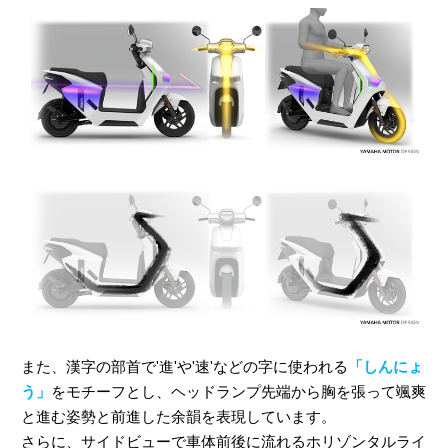
また、漢字の部首で'進'や'速'などの字に使われる
「しんにょ
う」
をモチーフとし、ヘッドランプ先端から胸を張って颯爽
と進む姿勢と前進した余韻を表現しています。
さらに、サイドビューで車体前後に流れるホリゾンタルライ