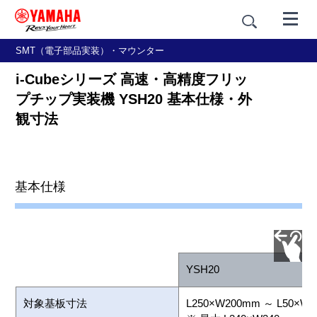
SMT（電子部品実装）・マウンター
i-Cubeシリーズ 高速・高精度フリッ
プチップ実装機 YSH20 基本仕様・外
観寸法
概要
基本仕様
特長
基本仕様・外観寸法
YSH20
対象基板寸法
L250×W200mm ～ L50×W