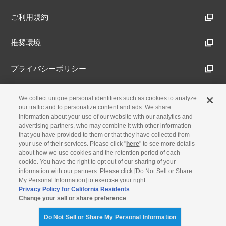
ご利用規約
推奨環境
プライバシーポリシー
Cookieポリシー
We collect unique personal identifiers such as cookies to analyze
our traffic and to personalize content and ads. We share
information about your use of our website with our analytics and
アクセシビリティ方針
advertising partners, who may combine it with other information
that you have provided to them or that they have collected from
your use of their services. Please click "
here
" to see more details
about how we use cookies and the retention period of each
古物営業法に基づく表示
cookie. You have the right to opt out of our sharing of your
information with our partners. Please click [Do Not Sell or Share
My Personal Information] to exercise your right.
製品・事業のお問合せ
Privacy Policy for California Residents
Change your sell or share preference
© Yamaha Motor Co., Ltd.
Do Not Sell or Share My Personal Information