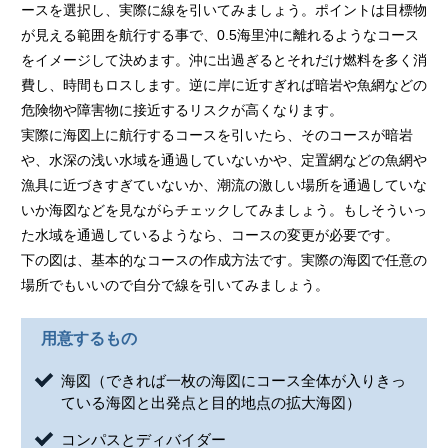
ースを選択し、実際に線を引いてみましょう。ポイントは目標物
が見える範囲を航行する事で、0.5海里沖に離れるようなコース
をイメージして決めます。沖に出過ぎるとそれだけ燃料を多く消
費し、時間もロスします。逆に岸に近すぎれば暗岩や魚網などの
危険物や障害物に接近するリスクが高くなります。
実際に海図上に航行するコースを引いたら、そのコースが暗岩
や、水深の浅い水域を通過していないかや、定置網などの魚網や
漁具に近づきすぎていないか、潮流の激しい場所を通過していな
いか海図などを見ながらチェックしてみましょう。もしそういっ
た水域を通過しているようなら、コースの変更が必要です。
下の図は、基本的なコースの作成方法です。実際の海図で任意の
場所でもいいので自分で線を引いてみましょう。
用意するもの
海図（できれば一枚の海図にコース全体が入りきっ
ている海図と出発点と目的地点の拡大海図）
コンパスとディバイダー