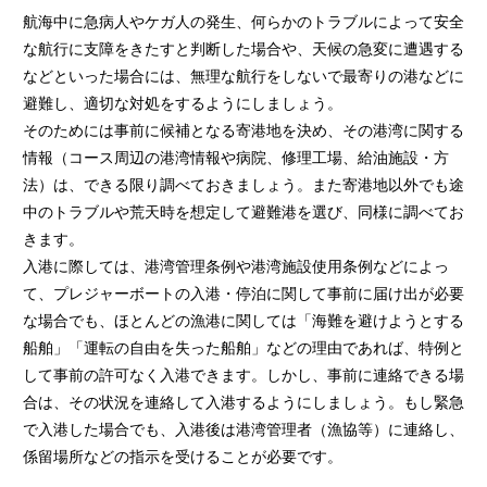
航海中に急病人やケガ人の発生、何らかのトラブルによって安全
な航行に支障をきたすと判断した場合や、天候の急変に遭遇する
などといった場合には、無理な航行をしないで最寄りの港などに
避難し、適切な対処をするようにしましょう。
そのためには事前に候補となる寄港地を決め、その港湾に関する
情報（コース周辺の港湾情報や病院、修理工場、給油施設・方
法）は、できる限り調べておきましょう。また寄港地以外でも途
中のトラブルや荒天時を想定して避難港を選び、同様に調べてお
きます。
入港に際しては、港湾管理条例や港湾施設使用条例などによっ
て、プレジャーボートの入港・停泊に関して事前に届け出が必要
な場合でも、ほとんどの漁港に関しては「海難を避けようとする
船舶」「運転の自由を失った船舶」などの理由であれば、特例と
して事前の許可なく入港できます。しかし、事前に連絡できる場
合は、その状況を連絡して入港するようにしましょう。もし緊急
で入港した場合でも、入港後は港湾管理者（漁協等）に連絡し、
係留場所などの指示を受けることが必要です。