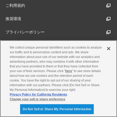
ご利用規約
推奨環境
プライバシーポリシー
Cookieポリシー
We collect unique personal identifiers such as cookies to analyze
our traffic and to personalize content and ads. We share
information about your use of our website with our analytics and
アクセシビリティ方針
advertising partners, who may combine it with other information
that you have provided to them or that they have collected from
your use of their services. Please click "
here
" to see more details
about how we use cookies and the retention period of each
古物営業法に基づく表示
cookie. You have the right to opt out of our sharing of your
information with our partners. Please click [Do Not Sell or Share
My Personal Information] to exercise your right.
製品・事業のお問合せ
Privacy Policy for California Residents
Change your sell or share preference
© Yamaha Motor Co., Ltd.
Do Not Sell or Share My Personal Information