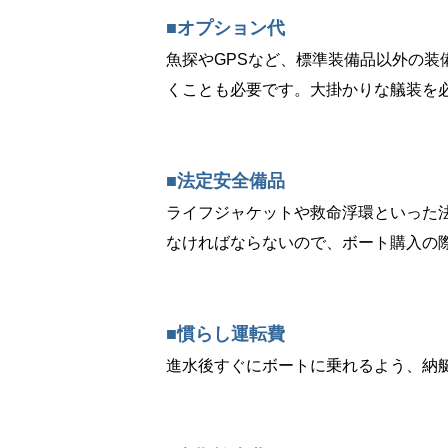
■オプション代
魚探やGPSなど、標準装備品以外の
くことも必要です。大掛かりな艤装を
■法定安全備品
ライフジャケットや救命浮環といった
なければならないので、ボート購入の
■慣らし運転費
進水後すぐにボートに乗れるよう、納