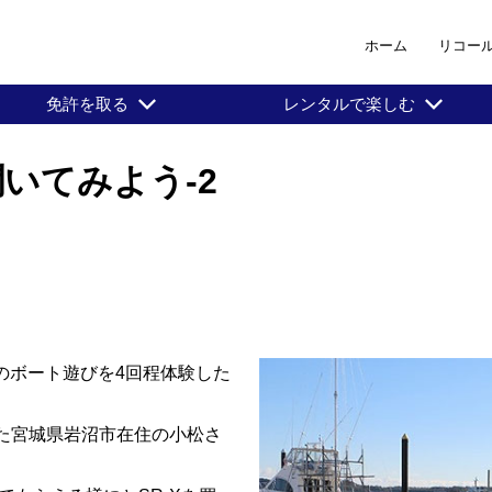
ホーム
リコー
免許を取る
レンタルで楽しむ
いてみよう-2
のボート遊びを4回程体験した
れた宮城県岩沼市在住の小松さ