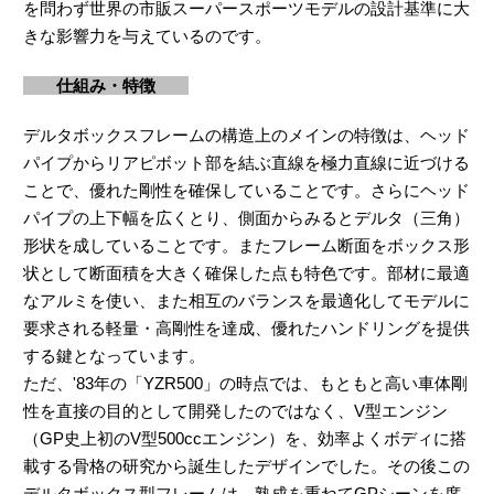
を問わず世界の市販スーパースポーツモデルの設計基準に大
きな影響力を与えているのです。
仕組み・特徴
デルタボックスフレームの構造上のメインの特徴は、ヘッド
パイプからリアピボット部を結ぶ直線を極力直線に近づける
ことで、優れた剛性を確保していることです。さらにヘッド
パイプの上下幅を広くとり、側面からみるとデルタ（三角）
形状を成していることです。またフレーム断面をボックス形
状として断面積を大きく確保した点も特色です。部材に最適
なアルミを使い、また相互のバランスを最適化してモデルに
要求される軽量・高剛性を達成、優れたハンドリングを提供
する鍵となっています。
ただ、'83年の「YZR500」の時点では、もともと高い車体剛
性を直接の目的として開発したのではなく、V型エンジン
（GP史上初のV型500ccエンジン）を、効率よくボディに搭
載する骨格の研究から誕生したデザインでした。その後この
デルタボックス型フレームは、熟成を重ねてGPシーンを席