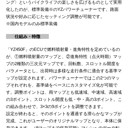
ング〉というバイクライフの楽しさを広げるものとして実用
化したのが、標準装備※のYZパワーチューナーです。路面
状況や好みに応じたセッティング調整が可能です。
※国内モデルのみ標準装備
仕組み・特徴
「YZ450F」のECUで燃料噴射量・進角特性を定めているの
が、①燃料噴射量のマップと、②進角特性（点火時期）マッ
プの2種類の三次元マップです。回転数、スロットル開度を
パラメータとし、出荷時は多様な走行条件に適合する基準マ
ップが設定されます。パワーチューナーではこの2つのマッ
プそれぞれを、基準値をベースにカスタマイズ化が可能で
す。調整ポイントは、両マップとも低速域、中速域、高速域
の3ポイント。スロットル開度も低・中・高の3ポイント。こ
の組み合わせで、3×3の9ポイントを調整できます。
設定が終わると、そのポイントを通過する滑らかなマップが
完成、これがユーザーのオリジナルマップとなり、本体に保
存できます。（9マップまで保存可能）マシンへのデータ転