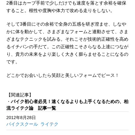
2番目はカーブ手前で少しだけでも速度を落とす余裕を確保
すること。根性や度胸や体力で攻める走りをしない。
そして3番目にその余裕で全身の五感を研ぎ澄ませ、しなや
かに体を動かして、さまざまなフォームと連動させて、さま
ざまなテクニックを試みる。それこそが技術的正確性を高め
るイチバンの手だて。この正確性こそさらなる上達につなが
り、貴方の未来をより楽しく大きく膨らませることになるの
です。
どこかでお会いしたら笑顔と美しいフォームでピース！
【関連記事】
・
バイク初心者必見！速くなるよりも上手くなるための、柏
流ライテク論 記事一覧
2012年8月28日
バイクスクール
ライテク