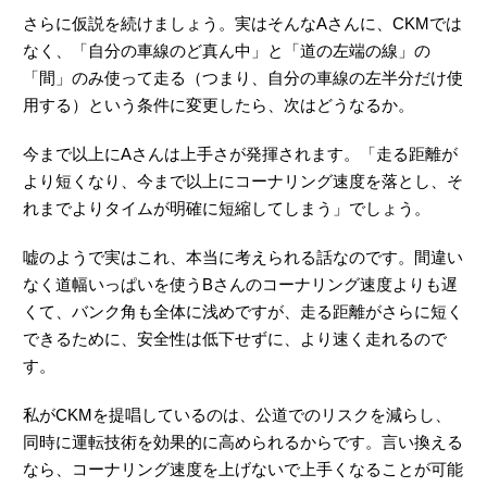
さらに仮説を続けましょう。実はそんなAさんに、CKMでは
なく、「自分の車線のど真ん中」と「道の左端の線」の
「間」のみ使って走る（つまり、自分の車線の左半分だけ使
用する）という条件に変更したら、次はどうなるか。
今まで以上にAさんは上手さが発揮されます。「走る距離が
より短くなり、今まで以上にコーナリング速度を落とし、そ
れまでよりタイムが明確に短縮してしまう」でしょう。
嘘のようで実はこれ、本当に考えられる話なのです。間違い
なく道幅いっぱいを使うBさんのコーナリング速度よりも遅
くて、バンク角も全体に浅めですが、走る距離がさらに短く
できるために、安全性は低下せずに、より速く走れるので
す。
私がCKMを提唱しているのは、公道でのリスクを減らし、
同時に運転技術を効果的に高められるからです。言い換える
なら、コーナリング速度を上げないで上手くなることが可能