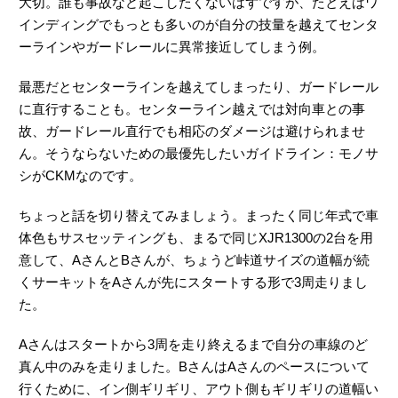
大切。誰も事故など起こしたくないはずですが、たとえばワ
インディングでもっとも多いのが自分の技量を越えてセンタ
ーラインやガードレールに異常接近してしまう例。
最悪だとセンターラインを越えてしまったり、ガードレール
に直行することも。センターライン越えでは対向車との事
故、ガードレール直行でも相応のダメージは避けられませ
ん。そうならないための最優先したいガイドライン：モノサ
シがCKMなのです。
ちょっと話を切り替えてみましょう。まったく同じ年式で車
体色もサスセッティングも、まるで同じXJR1300の2台を用
意して、AさんとBさんが、ちょうど峠道サイズの道幅が続
くサーキットをAさんが先にスタートする形で3周走りまし
た。
Aさんはスタートから3周を走り終えるまで自分の車線のど
真ん中のみを走りました。BさんはAさんのペースについて
行くために、イン側ギリギリ、アウト側もギリギリの道幅い