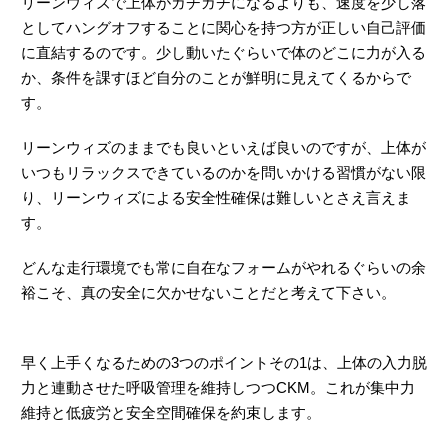
リーンウィズで上体がガチガチになるよりも、速度を少し落
としてハングオフすることに関心を持つ方が正しい自己評価
に直結するのです。少し動いたぐらいで体のどこに力が入る
か、条件を課すほど自分のことが鮮明に見えてくるからで
す。
リーンウィズのままでも良いといえば良いのですが、上体が
いつもリラックスできているのかを問いかける習慣がない限
り、リーンウィズによる安全性確保は難しいとさえ言えま
す。
どんな走行環境でも常に自在なフォームがやれるぐらいの余
裕こそ、真の安全に欠かせないことだと考えて下さい。
早く上手くなるための3つのポイントその1は、上体の入力脱
力と連動させた呼吸管理を維持しつつCKM。これが集中力
維持と低疲労と安全空間確保を約束します。