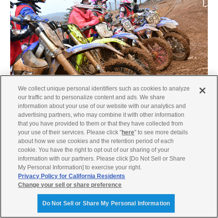
We collect unique personal identifiers such as cookies to analyze
our traffic and to personalize content and ads. We share
information about your use of our website with our analytics and
advertising partners, who may combine it with other information
that you have provided to them or that they have collected from
your use of their services. Please click "
here
" to see more details
「bLU cRU アカデミー」は、「YZシリーズ」のアマチュア
about how we use cookies and the retention period of each
ライダーのみなさんの「上達したい！」「速く走りたい！」
cookie. You have the right to opt out of our sharing of your
という気持ちに真剣に向き合い、サポートするプログラムで
information with our partners. Please click [Do Not Sell or Share
My Personal Information] to exercise your right.
す。「最近伸び悩んでいる......」「一段とスキルをあげた
Privacy Policy for California Residents
い！」など、やる気＆向上心がある方なら大歓迎！ぜひ、シ
Change your sell or share preference
ーズン序盤で参加してみてくださいね。
Do Not Sell or Share My Personal Information
【2017年今後の予定】