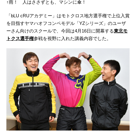
↑雨！ 人はささずとも、マシンに傘！
「bLU cRUアカデミー」はモトクロス地方選手権で上位入賞
を目指すヤマハオフコンペモデル「YZシリーズ」のユーザ
ーさん向けのスクールで、今回は4月16日に開幕する
東北モ
トクス選手権
参戦を視野に入れた講義内容でした。