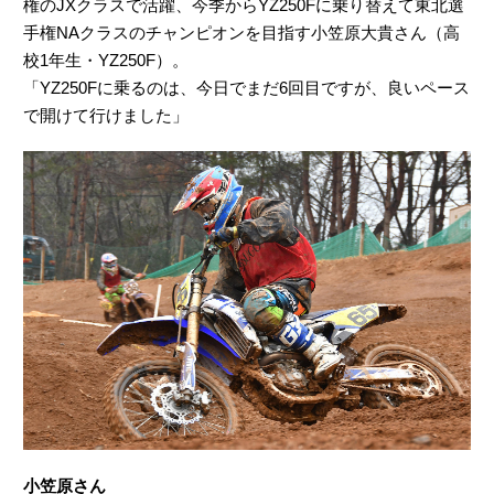
権のJXクラスで活躍、今季からYZ250Fに乗り替えて東北選
手権NAクラスのチャンピオンを目指す小笠原大貴さん（高
校1年生・YZ250F）。
「YZ250Fに乗るのは、今日でまだ6回目ですが、良いペース
で開けて行けました」
小笠原さん