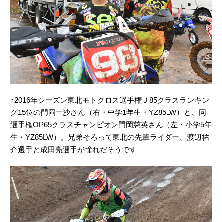
↑2016年シーズン東北モトクロス選手権Ｊ85クラスランキン
グ15位の門岡一沙さん（右・中学1年生・YZ85LW）と、同
選手権OP65クラスチャンピオン門岡慈英さん（左・小学5年
生・YZ85LW）。兄弟そろって東北の先輩ライダー、渡辺祐
介選手と成田亮選手が憧れだそうです