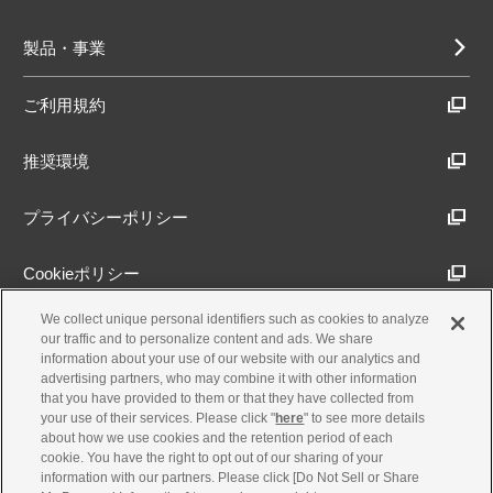
製品・事業
ご利用規約
推奨環境
プライバシーポリシー
Cookieポリシー
We collect unique personal identifiers such as cookies to analyze
アクセシビリティ方針
our traffic and to personalize content and ads. We share
information about your use of our website with our analytics and
advertising partners, who may combine it with other information
that you have provided to them or that they have collected from
古物営業法に基づく表示
your use of their services. Please click "
here
" to see more details
about how we use cookies and the retention period of each
cookie. You have the right to opt out of our sharing of your
製品・事業のお問合せ
information with our partners. Please click [Do Not Sell or Share