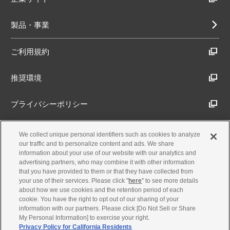
製品・事業
ご利用規約
推奨環境
プライバシーポリシー
Cookieポリシー
We collect unique personal identifiers such as cookies to analyze
our traffic and to personalize content and ads. We share
information about your use of our website with our analytics and
アクセシビリティ方針
advertising partners, who may combine it with other information
that you have provided to them or that they have collected from
your use of their services. Please click "
here
" to see more details
about how we use cookies and the retention period of each
古物営業法に基づく表示
cookie. You have the right to opt out of our sharing of your
information with our partners. Please click [Do Not Sell or Share
My Personal Information] to exercise your right.
製品・事業のお問合せ
Privacy Policy for California Residents