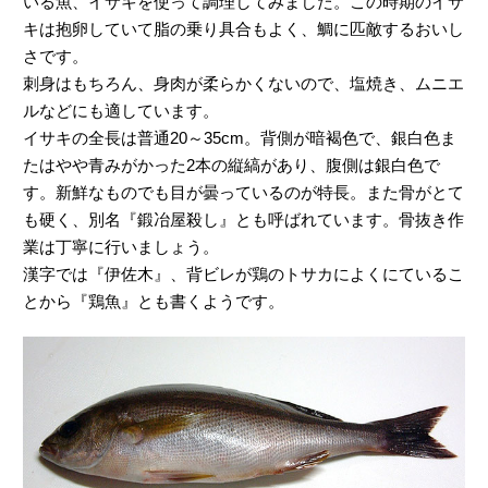
いる魚、イサキを使って調理してみました。この時期のイサ
キは抱卵していて脂の乗り具合もよく、鯛に匹敵するおいし
さです。
刺身はもちろん、身肉が柔らかくないので、塩焼き、ムニエ
ルなどにも適しています。
イサキの全長は普通20～35cm。背側が暗褐色で、銀白色ま
たはやや青みがかった2本の縦縞があり、腹側は銀白色で
す。新鮮なものでも目が曇っているのが特長。また骨がとて
も硬く、別名『鍛冶屋殺し』とも呼ばれています。骨抜き作
業は丁寧に行いましょう。
漢字では『伊佐木』、背ビレが鶏のトサカによくにているこ
とから『鶏魚』とも書くようです。