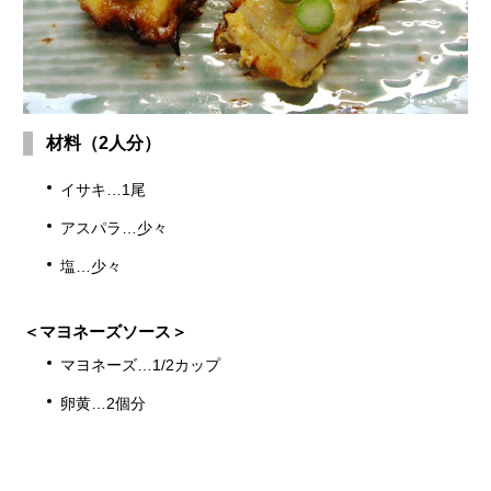
材料（2人分）
イサキ…1尾
アスパラ…少々
塩…少々
＜マヨネーズソース＞
マヨネーズ…1/2カップ
卵黄…2個分