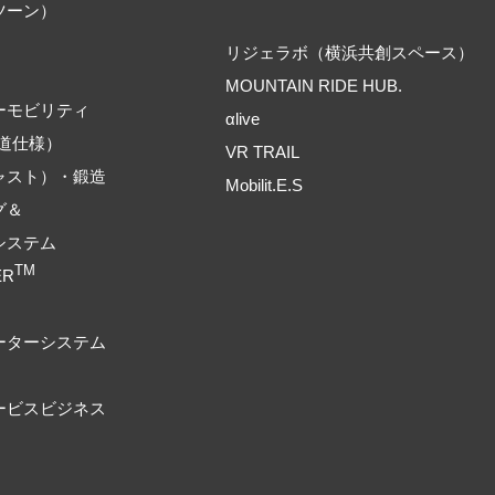
ツーン）
リジェラボ（横浜共創スペース）
MOUNTAIN RIDE HUB.
ーモビリティ
αlive
道仕様）
VR TRAIL
ャスト）・鍛造
Mobilit.E.S
グ＆
システム
TM
ER
ーターシステム
ービスビジネス