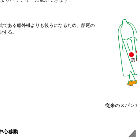
抗である船外機よりも後ろになるため、船尾の
少する。
従来のスパン
中心移動