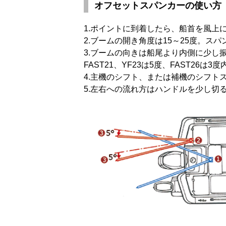
オフセットスパンカーの使い方
1.ポイントに到着したら、船首を風上
2.ブームの開き角度は15～25度。ス
3.ブームの向きは船尾より内側に少し
FAST21、YF23は5度、FAST26は
4.主機のシフト、または補機のシフト
5.左右への流れ方はハンドルを少し切