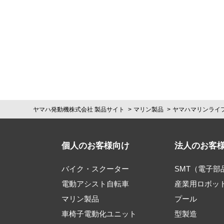
ヤマハ発動機株式会社 製品サイト
マリン製品
ヤマハマリンライ
個人のお客様向け
法人のお客
バイク・スクーター
SMT（電子
電動アシスト自転車
産業用ロボッ
マリン製品
プール
車椅子電動化ユニット
型製造