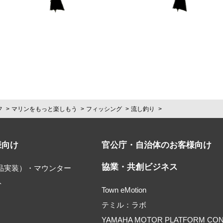
フ
マリンをもっと楽しもう
フィッシング
流し釣り
様向け
官公庁・自治体のお客様向け
協業・共創ビジネス
部品実装）・マウンター
ト
Town eMotion
テミル：ラボ
YAMAHA MOTOR PLATFORM CO