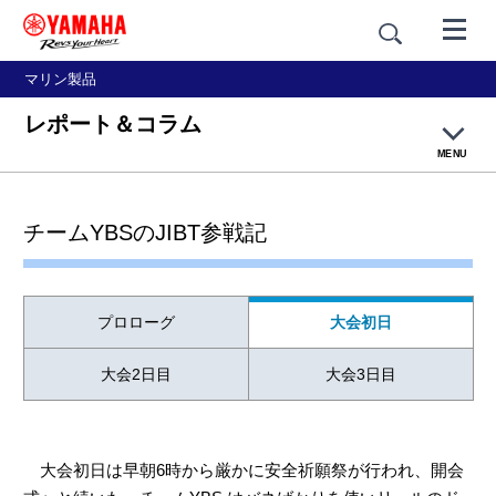
マリン製品
レポート＆コラム
MENU
オフショア・スポーツフィッシングトップページ
チームYBSのJIBT参戦記
カジキ釣りについて
対象魚について
プロローグ
大会初日
大会2日目
大会3日目
ボートについて
タックルについて
大会初日は早朝6時から厳かに安全祈願祭が行われ、開会
ストライクからランディング