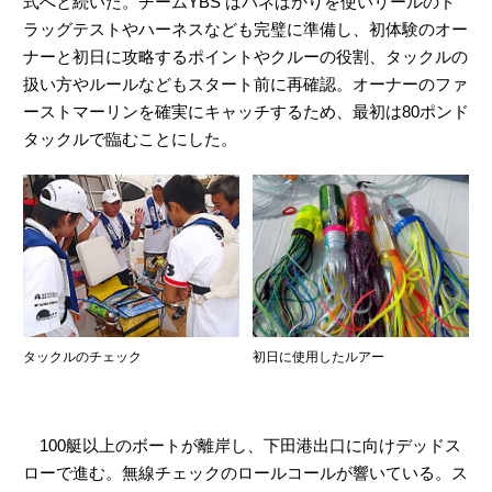
式へと続いた。チームYBS はバネばかりを使いリールのド
ラッグテストやハーネスなども完璧に準備し、初体験のオー
ナーと初日に攻略するポイントやクルーの役割、タックルの
ワンポイントアドバイス
扱い方やルールなどもスタート前に再確認。オーナーのファ
ーストマーリンを確実にキャッチするため、最初は80ポンド
イベント
タックルで臨むことにした。
レポート＆コラム
タックルのチェック
初日に使用したルアー
100艇以上のボートが離岸し、下田港出口に向けデッドス
ローで進む。無線チェックのロールコールが響いている。ス