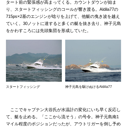
タート前の緊張感が高まってくる。カウントダウンが始ま
り、スタートフィッシングのコールが響き渡る。Aldila77の
715ps×2基のエンジンが唸りを上げて、他艇の曳き波を越え
ていく。30ノットに達すると多くの艇を抜き去り、神子元島
をかわすころには先頭集団を形成していた。
スタートフィッシング
神子元島を駆けぬけるAldila77
ここでキャプテン大谷氏が水温計の変化にいち早く反応し
て、艇を止める。「ここから流そう」の号令。神子元島南1
マイル程度のポジションだったが、アウトリガーを倒し予め