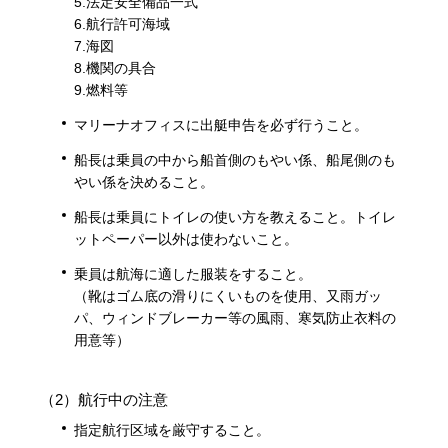
5.法定安全備品一式
6.航行許可海域
7.海図
8.機関の具合
9.燃料等
マリーナオフィスに出艇申告を必ず行うこと。
船長は乗員の中から船首側のもやい係、船尾側のも
やい係を決めること。
船長は乗員にトイレの使い方を教えること。トイレ
ットペーパー以外は使わないこと。
乗員は航海に適した服装をすること。
（靴はゴム底の滑りにくいものを使用、又雨ガッ
パ、ウィンドブレーカー等の風雨、寒気防止衣料の
用意等）
（2）航行中の注意
指定航行区域を厳守すること。