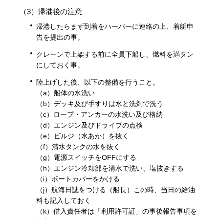
（3）帰港後の注意
帰港したらまず到着をハーバーに連絡の上、着艇申
告を提出の事。
クレーンで上架する前に全員下船し、燃料を満タン
にしておく事。
陸上げした後、以下の整備を行うこと。
（a）船体の水洗い
（b）デッキ及び手すりは水と洗剤で洗う
（c）ロープ・アンカーの水洗い及び格納
（d）エンジン及びドライブの点検
（e）ビルジ（水あか）を抜く
（f）清水タンクの水を抜く
（g）電源スイッチをOFFにする
（h）エンジン冷却部を清水で洗い、塩抜きする
（i）ボートカバーをかける
（j）航海日誌をつける（船長）この時、当日の給油
料も記入しておく
（k）借入責任者は「利用許可証」の事後報告事項を