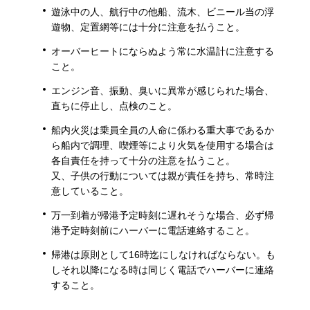
遊泳中の人、航行中の他船、流木、ビニール当の浮
遊物、定置網等には十分に注意を払うこと。
オーバーヒートにならぬよう常に水温計に注意する
こと。
エンジン音、振動、臭いに異常が感じられた場合、
直ちに停止し、点検のこと。
船内火災は乗員全員の人命に係わる重大事であるか
ら船内で調理、喫煙等により火気を使用する場合は
各自責任を持って十分の注意を払うこと。
又、子供の行動については親が責任を持ち、常時注
意していること。
万一到着が帰港予定時刻に遅れそうな場合、必ず帰
港予定時刻前にハーバーに電話連絡すること。
帰港は原則として16時迄にしなければならない。も
しそれ以降になる時は同じく電話でハーバーに連絡
すること。