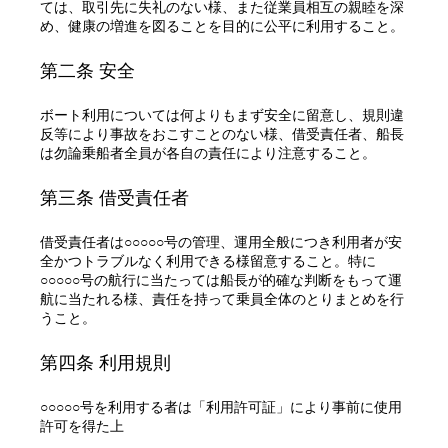
ては、取引先に失礼のない様、また従業員相互の親睦を深
め、健康の増進を図ることを目的に公平に利用すること。
第二条 安全
ボート利用については何よりもまず安全に留意し、規則違
反等により事故をおこすことのない様、借受責任者、船長
は勿論乗船者全員が各自の責任により注意すること。
第三条 借受責任者
借受責任者は○○○○○号の管理、運用全般につき利用者が安
全かつトラブルなく利用できる様留意すること。特に
○○○○○号の航行に当たっては船長が的確な判断をもって運
航に当たれる様、責任を持って乗員全体のとりまとめを行
うこと。
第四条 利用規則
○○○○○号を利用する者は「利用許可証」により事前に使用
許可を得た上