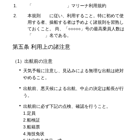
1.
「 」マリーナ利用規約
2.
本規則 に従い、利用すること。特に初めて使
用する者、操船する者は予めよく諸規則を習熟し
ておくこと。 尚、「○○○○○」号の最高乗員人数は
「 」名である。
第五条 利用上の諸注意
（1）出航前の注意
天気予報に注意し、見込みによる無理な出航は絶対
やめること。
出航前、悪天候による出航、中止の決定は船長が行
う。
出航前に必ず下記の点検、確認を行うこと。
1.定員
2.船検証
3.船籍票
4.海技免状