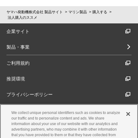
ヤマハ発動機株式会社 製品サイト
マリン製品
購入する
法人購入のススメ
企業サイト
製品・事業
ご利用規約
推奨環境
プライバシーポリシー
Cookieポリシー
We collect unique personal identifiers such as cookies to analyze
our traffic and to personalize content and ads. We share
information about your use of our website with our analytics and
アクセシビリティ方針
advertising partners, who may combine it with other information
that you have provided to them or that they have collected from