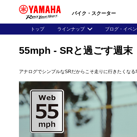
バイク・スクーター
トップ
ラインナップ
ブログ・イベ
55mph - SRと過ごす週末
アナログでシンプルなSRだからこそ走りに行きたくな