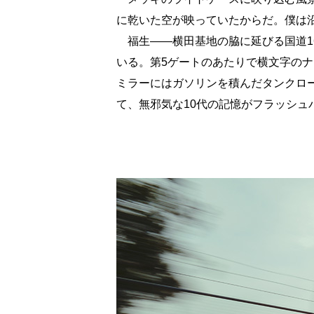
に乾いた空が映っていたからだ。僕は
福生――横田基地の脇に延びる国道1
いる。第5ゲートのあたりで横文字の
ミラーにはガソリンを積んだタンクロ
て、無邪気な10代の記憶がフラッシュ