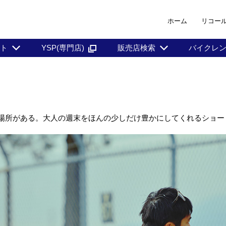
ホーム
リコー
ント
YSP(専門店)
販売店検索
バイクレ
る場所がある。大人の週末をほんの少しだけ豊かにしてくれるショー