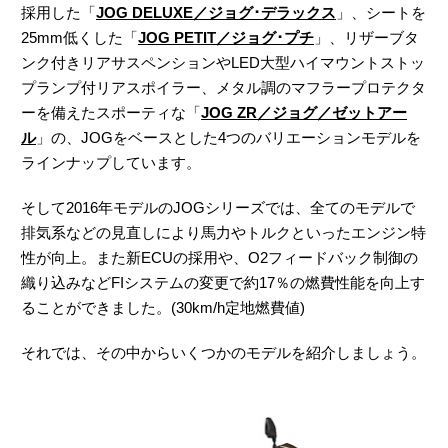
採用した「
JOG DELUXE／ジョグ･デラックス
」、シートを
25mm低くした「
JOG PETIT／ジョグ･プチ
」、リザーブタ
ンク付きリアサスペンションやLED大型ハイマウントストッ
プランプ付リアスポイラー、メタル調のマフラープロテクタ
ーを備えたスポーティな「
JOG ZR／ジョグ／ゼットアー
ル
」の、JOGをベースとした4つのバリエーションモデルを
ラインナップしています。
そして2016年モデルのJOGシリーズでは、全てのモデルで
排気系などの見直しにより馬力やトルクといったエンジン特
性が向上。また新ECUの採用や、O2フィードバック制御の
織り込みなどFIシステムの変更で約17％の燃費性能を向上す
ることができました。(30km/h定地燃費値)
それでは、その中からいくつかのモデルを紹介しましょう。