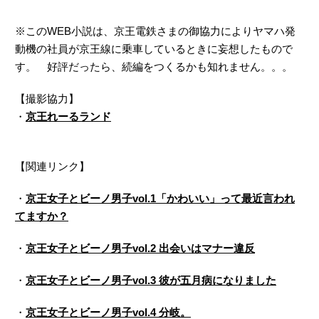
※このWEB小説は、京王電鉄さまの御協力によりヤマハ発
動機の社員が京王線に乗車しているときに妄想したもので
す。 好評だったら、続編をつくるかも知れません。。。
【撮影協力】
・
京王れーるランド
【関連リンク】
・
京王女子とビーノ男子vol.1「かわいい」って最近言われ
てますか？
・
京王女子とビーノ男子vol.2 出会いはマナー違反
・
京王女子とビーノ男子vol.3 彼が五月病になりました
・
京王女子とビーノ男子vol.4 分岐。