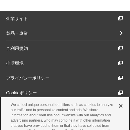
企業サイト
製品・事業
ご利用規約
推奨環境
プライバシーポリシー
Cookieポリシー
We collect unique personal identifiers such as cookies to analyze
アクセシビリティ方針
our traffic and to personalize content and ads. We share
information about your use of our website with our analytics and
advertising partners, who may combine it with other information
that you have provided to them or that they have collected from
古物営業法に基づく表示