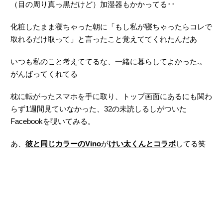
（目の周り真っ黒だけど）加湿器もかかってる･･
化粧したまま寝ちゃった朝に「もし私が寝ちゃったらコレで
取れるだけ取って」と言ったこと覚えててくれたんだあ
いつも私のこと考えててるな、一緒に暮らしてよかった.。
がんばってくれてる
枕に転がったスマホを手に取り、トップ画面にあるにも関わ
らず1週間見ていなかった、32の未読しるしがついた
Facebookを覗いてみる。
あ、
彼と同じカラーのVino
が
けい太くんとコラボ
してる笑