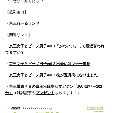
で、ぜひご覧ください。
【撮影協力】
・
京王れーるランド
【関連リンク】
・
京王女子とビーノ男子vol.1「かわいい」って最近言われ
てますか？
・
京王女子とビーノ男子vol.2 出会いはマナー違反
・
京王女子とビーノ男子vol.3 彼が五月病になりました
・
京王電鉄さまの京王沿線生活マガジン「あいぼりー102
号」
（対談記事や
プレゼント
もあります！）